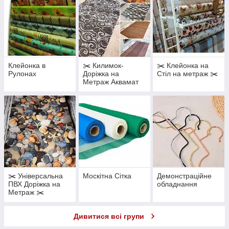
Клейонка в
✂️ Килимок-
✂️ Клейонка на
Рулонах
Доріжка на
Стіл на метраж ✂️
Метраж Аквамат
65, 80 і 130 см ✂️
✂️ Універсальна
Москітна Сітка
Демонстраційне
ПВХ Доріжка на
обладнання
Метраж ✂️
Дивитися всі групи