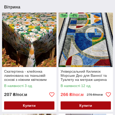
Вітрина
Топ
–4%
Скатертина - клейонка
Універсальний Килимок
ламінована на тканьовій
Морське Дно для Ванної та
основі з ніжним квітковим
Туалету на метраж ширина
малюнком фотодрук
60 см для Кухні, Коридору та
В наявності 3 од.
В наявності 12 од.
інших приміщень
207
266
₴/пог.м
₴/пог.м
276 ₴/пог.м
Купити
Купити