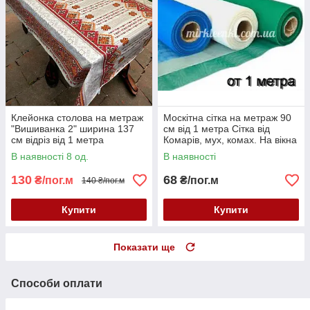
Клейонка столова на метраж
Москітна сітка на метраж 90
"Вишиванка 2" ширина 137
см від 1 метра Сітка від
см відріз від 1 метра
Комарів, мух, комах. На вікна
і двері
В наявності 8 од.
В наявності
130
68
₴/пог.м
₴/пог.м
140 ₴/пог.м
Купити
Купити
Показати ще
Способи оплати