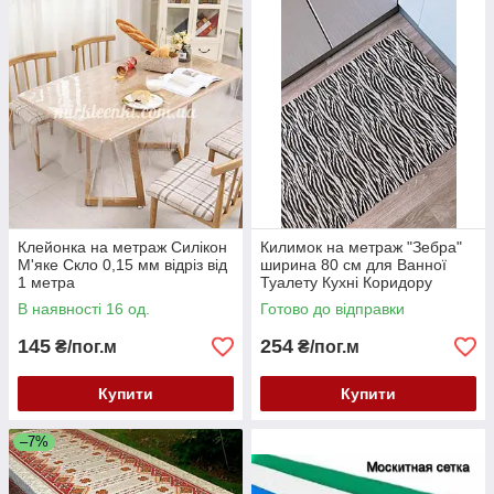
Клейонка на метраж Силікон
Килимок на метраж "Зебра"
М'яке Скло 0,15 мм відріз від
ширина 80 см для Ванної
1 метра
Туалету Кухні Коридору
Доріжка Аквамат
В наявності 16 од.
Готово до відправки
145
254
₴/пог.м
₴/пог.м
Купити
Купити
–7%