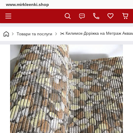
www.mirkleenki.shop
✂️ Килимок-Доріжка на Метраж Аквама
Товари та послуги