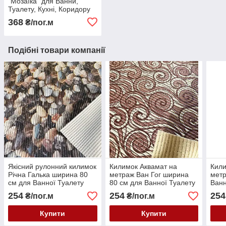
"Мозаїка" для Ванни,
Туалету, Кухні, Коридору
Доріжка ширина 130 см
368
₴/пог.м
Подібні товари компанії
Якісний рулонний килимок
Килимок Аквамат на
Кили
Річна Галька ширина 80
метраж Ван Гог ширина
метр
см для Ванної Туалету
80 см для Ванної Туалету
Ванн
Кухні Коридору Доріжка
Кухні Коридору Доріжка
Кори
254
254
254
₴/пог.м
₴/пог.м
Аквамат на метраж,
Універсальна
Унів
роздріб
Купити
Купити