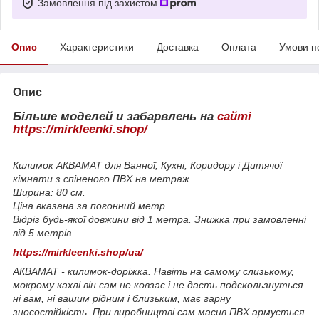
Замовлення під захистом
Опис
Характеристики
Доставка
Оплата
Умови п
Опис
Більше моделей и забарвлень на
сайті
https://mirkleenki.shop/
Килимок АКВАМАТ для Ванної, Кухні, Коридору і Дитячої
кімнати з спіненого ПВХ на метраж.
Ширина: 80 см.
Ціна вказана за погонний метр.
Відріз будь-якої довжини від 1 метра. Знижка при замовленні
від 5 метрів.
https://mirkleenki.shop/ua/
АКВАМАТ - килимок-доріжка. Навіть на самому слизькому,
мокрому кахлі він сам не ковзає і не дасть подскользнуться
ні вам, ні вашим рідним і близьким, має гарну
зносостійкість. При виробництві сам масив ПВХ армується