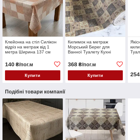
Клейонка на стіл Силікон
Килимок на метраж
Якіс
відріз на метраж від 1
Морський Берег для
кили
метра Ширина 137 см
Ванної Туалету Кухні
Туал
Коридору Доріжка ширина
Дорі
130 см
140
368
₴/пог.м
₴/пог.м
254
Купити
Купити
Подібні товари компанії