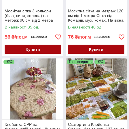
Москітна сітка 3 кольори
Москітна сітка на метраж 120
(біла, синя, зелена) на
см від 1 метра Сітка від
метраж 90 см від 1 метра
Комарів, мух, комах. На вікна
Сітка від Комарів, мух, комах.
і двері
В наявності 35 од.
В наявності 40 од.
На вікна і двері
56
76
₴/пог.м
₴/пог.м
66 ₴/пог.м
86 ₴/пог.м
Купити
Купити
–9%
Топ продажів
–9%
Клейонка CPP на
Скатертина Клейонка