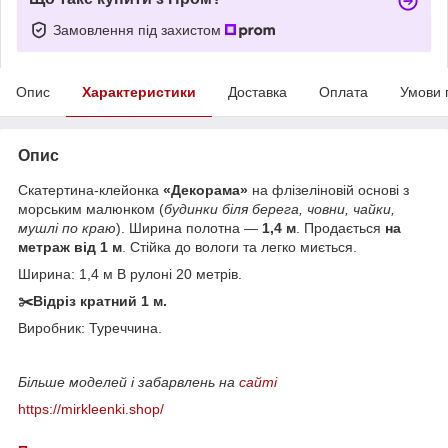
Замовлення під захистом
Опис
Характеристики
Доставка
Оплата
Умови 
Опис
Скатертина-клейонка
«Декорама»
на флізеліновій основі з
морським малюнком (
будинки біля берега, човни, чайки,
мушлі по краю
). Ширина полотна —
1,4 м
. Продається
на
метраж від 1 м
. Стійка до вологи та легко миється.
Ширина: 1,4 м В рулоні 20 метрів.
✂️Відріз кратний 1 м.
Виробник: Туреччина.
Більше моделей і забарвлень на
сайті
https://mirkleenki.shop/