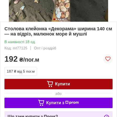
Столова клейонка «Декорама» ширина 140 см
— на відріз, малюнок море й мушлі
В наявності 18 од.
Код: mt77125
Опт і роздріб
192
₴/пог.м
187 ₴
від 5 пог.м
Купити
або
Купити з
Що таке купити з Пром?