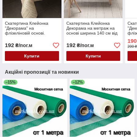
Скатертина Клейонка
Скатертина Клейонка
Скат
"Декорама" на
Декорама на метраж на
"Дек
флізеліновій основі.
основі ширина 140 см від
фліз
Ширина: 140
1 метра
Шир
190
192
192
₴/пог.м
₴/пог.м
200 ₴
Купити
Купити
Акційні пропозиції та новинки
–15%
–12%