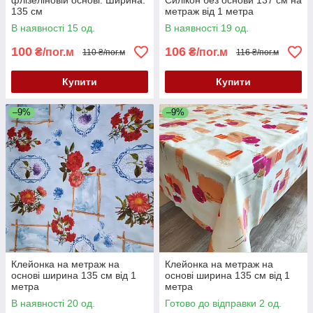
флізеліновій основі. Ширина:
Силікон без основи 137 см на
135 см
метраж від 1 метра
В наявності 15 од.
В наявності 19 од.
100
106
₴/пог.м
₴/пог.м
110 ₴/пог.м
116 ₴/пог.м
Купити
Купити
–9%
–9%
Клейонка на метраж на
Клейонка на метраж на
основі ширина 135 см від 1
основі ширина 135 см від 1
метра
метра
В наявності 20 од.
Готово до відправки 2 од.