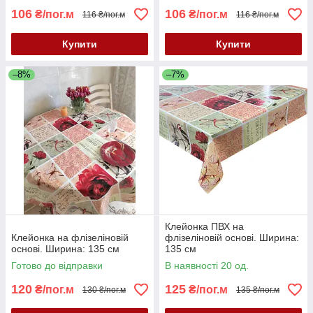
106
106
₴/пог.м
₴/пог.м
116 ₴/пог.м
116 ₴/пог.м
Купити
Купити
–8%
–7%
Клейонка ПВХ на
Клейонка на флізеліновій
флізеліновій основі. Ширина:
основі. Ширина: 135 см
135 см
Готово до відправки
В наявності 20 од.
120
125
₴/пог.м
₴/пог.м
130 ₴/пог.м
135 ₴/пог.м