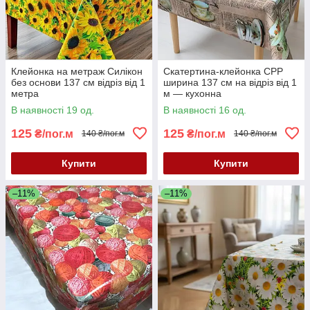
Клейонка на метраж Силікон
Скатертина-клейонка CPP
без основи 137 см відріз від 1
ширина 137 см на відріз від 1
метра
м — кухонна
В наявності 19 од.
В наявності 16 од.
125
125
₴/пог.м
₴/пог.м
140 ₴/пог.м
140 ₴/пог.м
Купити
Купити
–11%
–11%