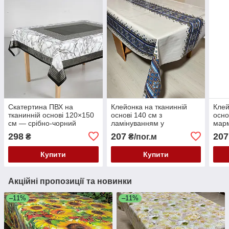
Скатертина ПВХ на
Клейонка на тканинній
Клей
тканинній основі 120×150
основі 140 см з
осно
см — срібно-чорний
ламінуванням у
марм
мармур
вишиваному стилі
лілії
298
207
207
₴
₴/пог.м
Купити
Купити
Акційні пропозиції та новинки
–11%
–11%