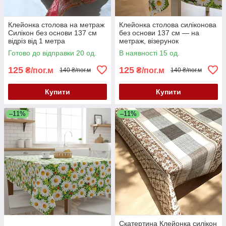
Клейонка столова на метраж
Клейонка столова силіконова
Силікон без основи 137 см
без основи 137 см — на
відріз від 1 метра
метраж, візерунок
«Ромашки»
Готово до відправки 20 од.
В наявності 15 од.
125
125
₴/пог.м
₴/пог.м
140 ₴/пог.м
140 ₴/пог.м
Купити
Купити
–11%
–11%
Скатертина Клейонка силікон