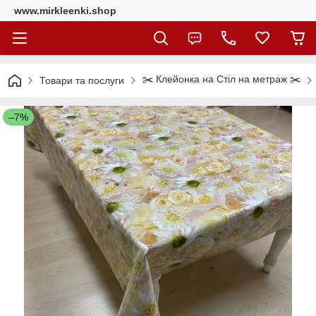
www.mirkleenki.shop
✂️ Клейонка на Стіл на метраж ✂️
Товари та послуги
–7%