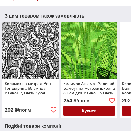
З цим товаром також замовляють
Килимок на метраж Ван
Килимок Аквамат Зелений
Кили
Гог ширина 65 см для
Бамбук на метраж ширина
Ванн
Ванної Туалету Кухні
80 см для Ванної Туалету
Кори
Коридору Доріжка Аквамат
Кухні Коридору Доріжка
65 с
254
202
₴/пог.м
Універсальна Зелений
Бамбук
202
₴/пог.м
Купити
Подібні товари компанії