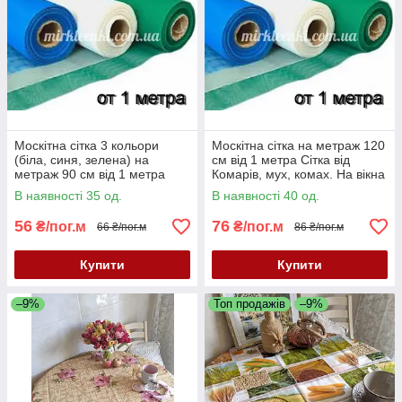
Москітна сітка 3 кольори
Москітна сітка на метраж 120
(біла, синя, зелена) на
см від 1 метра Сітка від
метраж 90 см від 1 метра
Комарів, мух, комах. На вікна
Сітка від Комарів, мух, комах.
і двері
В наявності 35 од.
В наявності 40 од.
На вікна і двері
56
76
₴/пог.м
₴/пог.м
66 ₴/пог.м
86 ₴/пог.м
Купити
Купити
–9%
Топ продажів
–9%