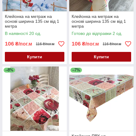
Клейонка на метраж на
Клейонка на метраж на
основі ширина 135 см від 1
основі ширина 135 см від 1
метра
метра
В наявності 20 од.
Готово до відправки 2 од.
106
106
₴/пог.м
₴/пог.м
116 ₴/пог.м
116 ₴/пог.м
Купити
Купити
–8%
–7%