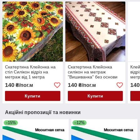
Скатертина Клейонка на
Скатертина Клейонка
Клей
стіл Силікон відріз на
силікон на метраж
відр
метраж від 1 метра
"Вишиванка" без основи
метр
Ширина 137 см
ширина 137 см відріз від 1
140
140
140
₴/пог.м
₴/пог.м
метра
Купити
Купити
Акційні пропозиції та новинки
–15%
–12%