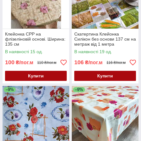
Клейонка CPP на
Скатертина Клейонка
флізеліновій основі. Ширина:
Силікон без основи 137 см на
135 см
метраж від 1 метра
В наявності 15 од.
В наявності 19 од.
100
106
₴/пог.м
₴/пог.м
110 ₴/пог.м
116 ₴/пог.м
Купити
Купити
–9%
–9%