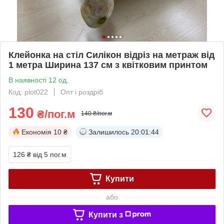
Клейонка на стіл Силікон відріз на метраж від
1 метра Ширина 137 см з квітковим принтом
В наявності 12 од.
Код: plot022
Опт і роздріб
130
₴/пог.м
140 ₴/пог.м
Економія
10 ₴
Залишилось
20:01:44
126 ₴
від 5 пог.м
Купити
або
Купити з