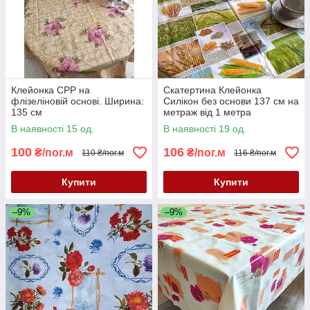
Клейонка CPP на
Скатертина Клейонка
флізеліновій основі. Ширина:
Силікон без основи 137 см на
135 см
метраж від 1 метра
В наявності 15 од.
В наявності 19 од.
100
106
₴/пог.м
₴/пог.м
110 ₴/пог.м
116 ₴/пог.м
Купити
Купити
–9%
–9%