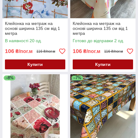
Клейонка на метраж на
Клейонка на метраж на
основі ширина 135 см від 1
основі ширина 135 см від 1
метра
метра
В наявності 20 од.
Готово до відправки 2 од.
106
106
₴/пог.м
₴/пог.м
116 ₴/пог.м
116 ₴/пог.м
Купити
Купити
–8%
–7%