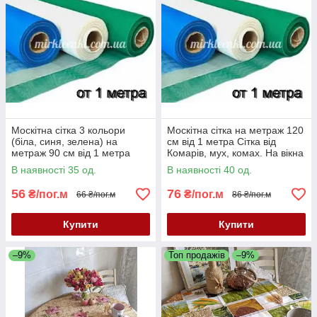
Москітна сітка 3 кольори
Москітна сітка на метраж 120
(біла, синя, зелена) на
см від 1 метра Сітка від
метраж 90 см від 1 метра
Комарів, мух, комах. На вікна
Сітка від Комарів, мух, комах.
і двері
В наявності 35 од.
В наявності 40 од.
На вікна і двері
56
76
₴/пог.м
₴/пог.м
66 ₴/пог.м
86 ₴/пог.м
Купити
Купити
–9%
Топ продажів
–9%