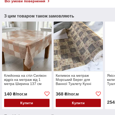
Всі умови повернення
З цим товаром також замовляють
Клейонка на стіл Силікон
Килимок на метраж
Якіс
відріз на метраж від 1
Морський Берег для
кили
метра Ширина 137 см
Ванної Туалету Кухні
Туал
Коридору Доріжка ширина
Дорі
130 см
140
368
₴/пог.м
₴/пог.м
254
Купити
Купити