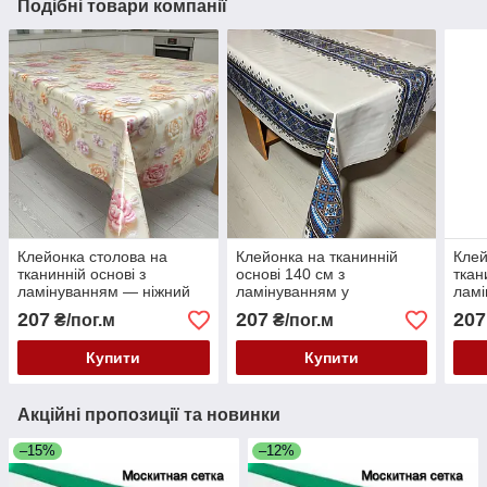
Подібні товари компанії
Клейонка столова на
Клейонка на тканинній
Клей
тканинній основі з
основі 140 см з
ткан
ламінуванням — ніжний
ламінуванням у
ламі
квітковий малюнок
вишиваному стилі
квіт
207
207
207
₴/пог.м
₴/пог.м
Купити
Купити
Акційні пропозиції та новинки
–15%
–12%