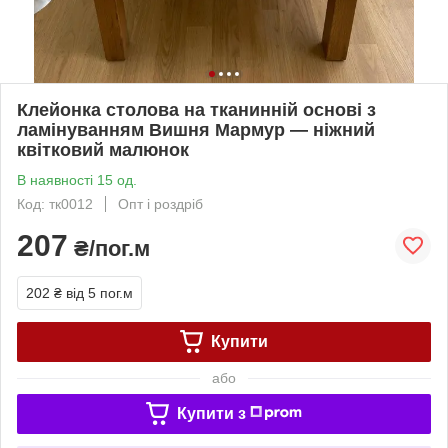
Клейонка столова на тканинній основі з
ламінуванням Вишня Мармур — ніжний
квітковий малюнок
В наявності 15 од.
Код: тк0012
Опт і роздріб
207
₴/пог.м
202 ₴
від 5 пог.м
Купити
або
Купити з