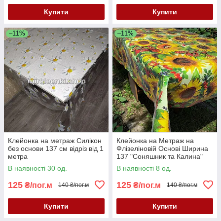
Купити
Купити
–11%
–11%
Клейонка на метраж Силікон
Клейонка на Метраж на
без основи 137 см відріз від 1
Флізеліновій Основі Ширина
метра
137 "Соняшник та Калина"
В наявності 30 од.
В наявності 8 од.
125
125
₴/пог.м
₴/пог.м
140 ₴/пог.м
140 ₴/пог.м
Купити
Купити