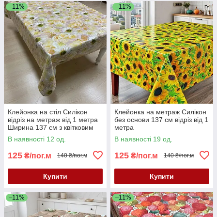
–11%
–11%
Клейонка на стіл Силікон
Клейонка на метраж Силікон
відріз на метраж від 1 метра
без основи 137 см відріз від 1
Ширина 137 см з квітковим
метра
принтом
В наявності 12 од.
В наявності 19 од.
125
125
₴/пог.м
₴/пог.м
140 ₴/пог.м
140 ₴/пог.м
Купити
Купити
–11%
–11%