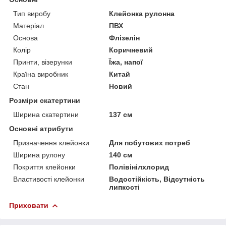
Тип виробу
Клейонка рулонна
Матеріал
ПВХ
Основа
Флізелін
Колір
Коричневий
Принти, візерунки
Їжа, напої
Країна виробник
Китай
Стан
Новий
Розміри скатертини
Ширина скатертини
137 см
Основні атрибути
Призначення клейонки
Для побутових потреб
Ширина рулону
140 см
Покриття клейонки
Полівінілхлорид
Властивості клейонки
Водостійкість, Відсутність
липкості
Приховати