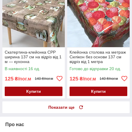
Скатертина-клейонка CPP
Клейонка столова на метраж
ширина 137 см на відріз від 1
Силікон без основи 137 см
м — кухонна
відріз від 1 метра
В наявності 16 од.
Готово до відправки 20 од.
125
125
₴/пог.м
₴/пог.м
140 ₴/пог.м
140 ₴/пог.м
Купити
Купити
Показати ще
Про нас