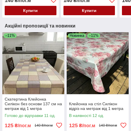
140
140
140
₴/пог.м
₴/пог.м
Купити
Купити
Акційні пропозиції та новинки
–11%
Новинка
–11%
Скатертина Клейонка
Силікон без основи 137 см на
Клейонка на стіл Силікон
метраж від 1 метра
відріз на метраж від 1 метра
Готово до відправки 11 од.
В наявності 12 од.
125
125
₴/пог.м
₴/пог.м
140 ₴/пог.м
140 ₴/пог.м