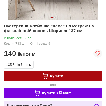
Скатертина Клейонка "Кава" на метраж на
флізеліновій основі. Ширина: 137 см
В наявності 17 од.
Код: mt783-1
Опт і роздріб
140
₴/пог.м
135 ₴
від 5 пог.м
Купити
або
Купити з
Що таке купити з Пром?