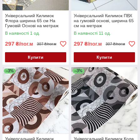
Універсальний Килимок
Універсальний Килимок ПВХ
Флора ширина 65 см На
на гумовій основі, ширина 65
Гумовій Основі на метраж
см на метраж
для Кухні, Коридору та інших
В наявності 1 од.
В наявності 11 од.
приміщень
297
297
₴/пог.м
₴/пог.м
307 ₴/пог.м
307 ₴/пог.м
Купити
Купити
–3%
–3%
Універсальний Килимок
Універсальний Килимок Кола