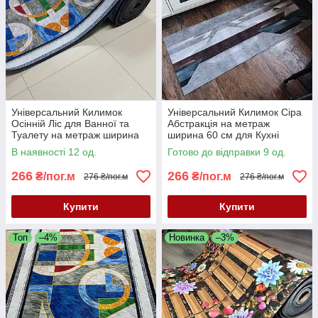
Універсальний Килимок
Універсальний Килимок Сіра
Осінній Ліс для Ванної та
Абстракція на метраж
Туалету на метраж ширина
ширина 60 см для Кухні
60 см для Кухні, Коридору та
Ванної та Туалету та інших
В наявності 12 од.
Готово до відправки 9 од.
інших приміщень
приміщень
266
266
₴/пог.м
₴/пог.м
276 ₴/пог.м
276 ₴/пог.м
Купити
Купити
Топ
–4%
Новинка
–3%