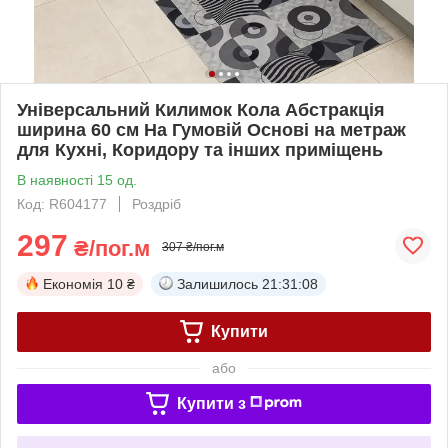
Універсальний Килимок Кола Абстракція
ширина 60 см На Гумовій Основі на метраж
для Кухні, Коридору та інших приміщень
В наявності 15 од.
Код: R604177
Роздріб
297
₴/пог.м
307 ₴/пог.м
Економія
10 ₴
Залишилось
21:31:07
Купити
або
Купити з