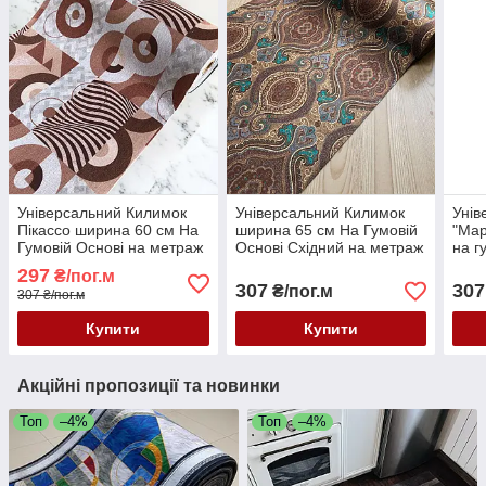
Універсальний Килимок
Універсальний Килимок
Унів
Пікассо ширина 60 см На
ширина 65 см На Гумовій
"Мар
Гумовій Основі на метраж
Основі Східний на метраж
на г
для Кухні, Коридору та
для Кухні, Коридору та
метр
297
₴/пог.м
інших приміщень
інших приміщень
Кори
307
307
₴/пог.м
307 ₴/пог.м
при
Купити
Купити
Акційні пропозиції та новинки
Топ
–4%
Топ
–4%