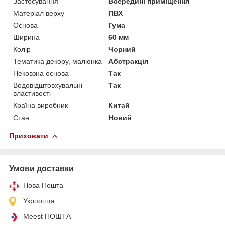
Застосування
Всередині приміщення
Матеріал верху
ПВХ
Основа
Гума
Ширина
60 мм
Колір
Чорний
Тематика декору, малюнка
Абстракція
Нековзна основа
Так
Водовідштовхувальні
Так
властивості
Країна виробник
Китай
Стан
Новий
Приховати
Умови доставки
Нова Пошта
Укрпошта
Meest ПОШТА