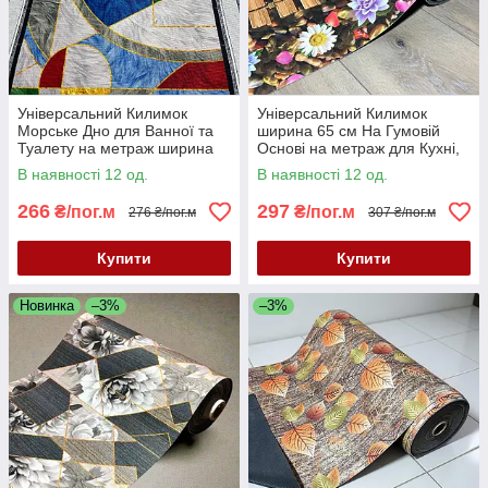
Універсальний Килимок
Універсальний Килимок
Морське Дно для Ванної та
ширина 65 см На Гумовій
Туалету на метраж ширина
Основі на метраж для Кухні,
60 см для Кухні, Коридору та
Коридору та інших
В наявності 12 од.
В наявності 12 од.
інших приміщень
приміщень
266
297
₴/пог.м
₴/пог.м
276 ₴/пог.м
307 ₴/пог.м
Купити
Купити
Новинка
–3%
–3%