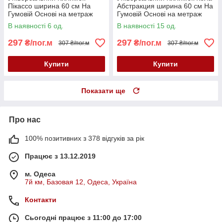
Пікассо ширина 60 см На
Абстракция ширина 60 см На
Гумовій Основі на метраж
Гумовій Основі на метраж
для Кухні, Коридору та інших
для Кухні, Коридору та інших
В наявності 6 од.
В наявності 15 од.
приміщень
приміщень
297
297
₴/пог.м
₴/пог.м
307 ₴/пог.м
307 ₴/пог.м
Купити
Купити
Показати ще
Про нас
100% позитивних з 378 відгуків за рік
Працює з 13.12.2019
м. Одеса
7й км, Базовая 12, Одеса, Україна
Контакти
Сьогодні працює з 11:00 до 17:00