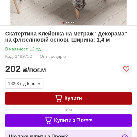
Скатертина Клейонка на метраж "Декорама"
на флізеліновій основі. Ширина: 1,4 м
В наявності 12 од.
Код: 1489752
Опт і роздріб
202
₴/пог.м
182 ₴
від 5 пог.м
Купити
або
Купити з
Що таке купити з Пром?