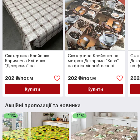
Скатертина Клейонка
Скатертина Клейонка на
Скат
Коричнева Клітинка
метраж Декорама "Кава"
Деко
"Декорама" на
на флізеліновій основі.
на ф
флізеліновій основі.
Ширина: 1,4 м від 1 метра
Шири
Ширина: 1,4 м
202
202
202
₴/пог.м
₴/пог.м
Купити
Купити
Акційні пропозиції та новинки
–11%
–11%