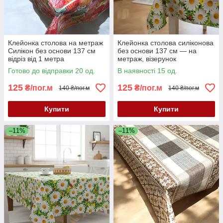
Клейонка столова на метраж
Клейонка столова силіконова
Силікон без основи 137 см
без основи 137 см — на
відріз від 1 метра
метраж, візерунок
«Ромашки»
Готово до відправки 20 од.
В наявності 15 од.
125
125
₴/пог.м
₴/пог.м
140 ₴/пог.м
140 ₴/пог.м
Купити
Купити
–11%
–11%