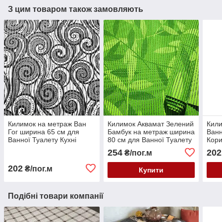
З цим товаром також замовляють
Килимок на метраж Ван
Килимок Аквамат Зелений
Кили
Гог ширина 65 см для
Бамбук на метраж ширина
Ванн
Ванної Туалету Кухні
80 см для Ванної Туалету
Кори
Коридору Доріжка Аквамат
Кухні Коридору Доріжка
65 с
254
202
₴/пог.м
Універсальна Зелений
Бамбук
202
₴/пог.м
Купити
Подібні товари компанії