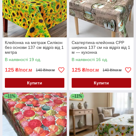
Клейонка на метраж Силікон
Скатертина-клейонка CPP
без основи 137 см відріз від 1
ширина 137 см на відріз від 1
метра
м — кухонна
В наявності 19 од.
В наявності 16 од.
125
125
₴/пог.м
₴/пог.м
140 ₴/пог.м
140 ₴/пог.м
Купити
Купити
–11%
–11%