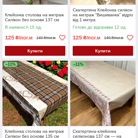
Скатертина Клейонка силікон
Клейонка столова на метраж
на метраж "Вишиванка" відріз
Силікон без основи 137 см
від 1 метра
В наявності 15 од.
Готово до відправки 12 од.
125
125
₴/пог.м
₴/пог.м
140 ₴/пог.м
140 ₴/пог.м
Купити
Купити
–11%
–11%
Клейонка столова на метраж
Скатертина-клейонка
Силікон без основи 135 см
силіконова 137 см — на