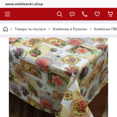
www.mirkleenki.shop
Товари та послуги
Клейонка в Рулонах
Клейонка ПВХ