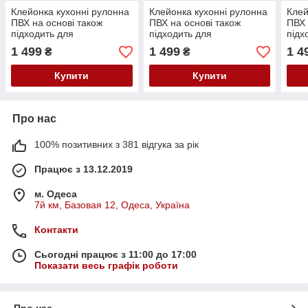
Клейонка кухонні рулонна
Клейонка кухонні рулонна
Клей
ПВХ на основі також
ПВХ на основі також
ПВХ 
підходить для
підходить для
підх
обклеювання стін
обклеювання стін
обкл
1 499
1 499
1 4
₴
₴
Купити
Купити
Про нас
100% позитивних з 381 відгука за рік
Працює з 13.12.2019
м. Одеса
7й км, Базовая 12, Одеса, Україна
Контакти
Сьогодні працює з 11:00 до 17:00
Показати весь графік роботи