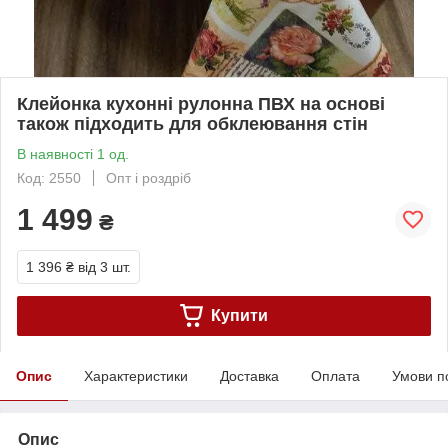
Клейонка кухонні рулонна ПВХ на основі
також підходить для обклеювання стін
В наявності 1 од.
Код: 2550
Опт і роздріб
1 499
₴
1 396 ₴
від 3 шт.
Купити
Опис
Характеристики
Доставка
Оплата
Умови п
Опис