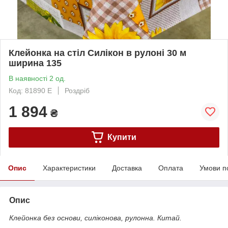
Клейонка на стіл Силікон в рулоні 30 м
ширина 135
В наявності 2 од.
Код: 81890 E
Роздріб
1 894
₴
Купити
Опис
Характеристики
Доставка
Оплата
Умови п
Опис
Клейонка без основи, силіконова, рулонна. Китай.