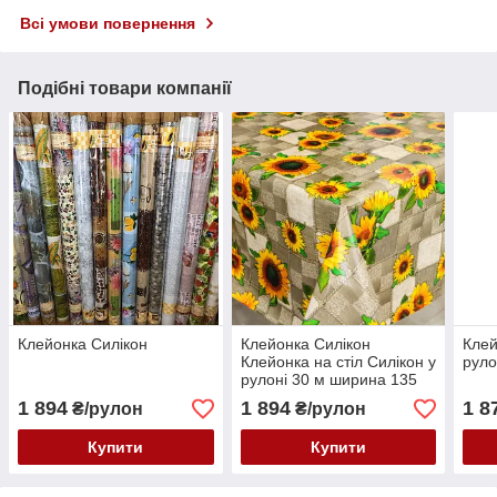
Всі умови повернення
Подібні товари компанії
Клейонка Силікон
Клейонка Силікон
Клей
Клейонка на стіл Силікон у
руло
рулоні 30 м ширина 135
1 894
1 894
1 8
₴/рулон
₴/рулон
Купити
Купити