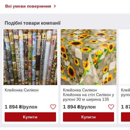
Всі умови повернення
Подібні товари компанії
Клейонка Силікон
Клейонка Силікон
Клей
Клейонка на стіл Силікон у
руло
рулоні 30 м ширина 135
1 894
1 894
1 8
₴/рулон
₴/рулон
Купити
Купити