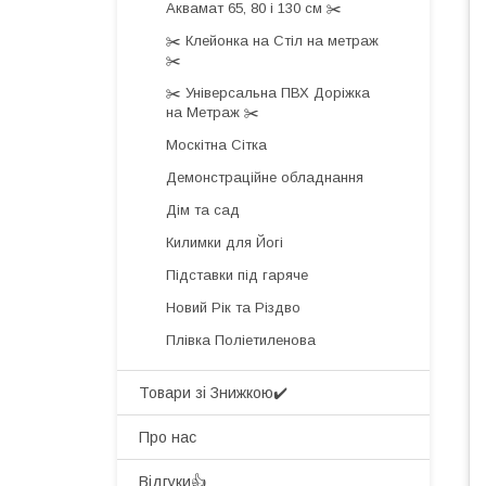
Аквамат 65, 80 і 130 см ✂️
✂️ Клейонка на Стіл на метраж
✂️
✂️ Універсальна ПВХ Доріжка
на Метраж ✂️
Москітна Сітка
Демонстраційне обладнання
Дім та сад
Килимки для Йогі
Підставки під гаряче
Новий Рік та Різдво
Плівка Поліетиленова
Товари зі Знижкою✔️
Про нас
Відгуки👍