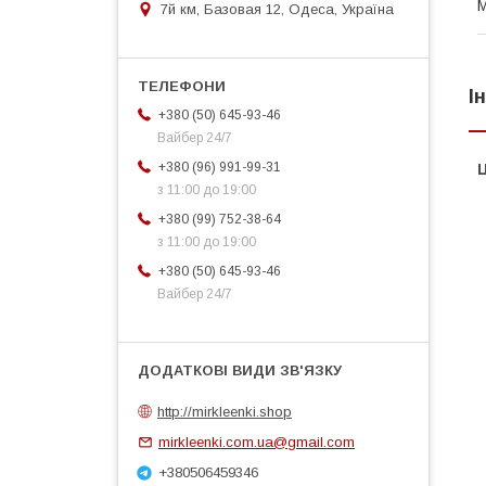
М
7й км, Базовая 12, Одеса, Україна
І
+380 (50) 645-93-46
Вайбер 24/7
+380 (96) 991-99-31
Ц
з 11:00 до 19:00
+380 (99) 752-38-64
з 11:00 до 19:00
+380 (50) 645-93-46
Вайбер 24/7
http://mirkleenki.shop
mirkleenki.com.ua@gmail.com
+380506459346