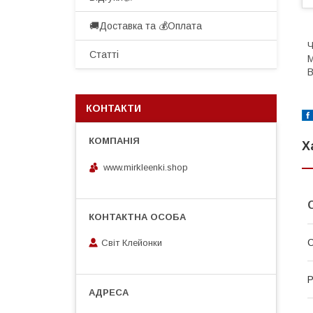
🚚Доставка та 💰Оплата
Ч
Статті
М
В
КОНТАКТИ
Х
www.mirkleenki.shop
С
Світ Клейонки
Р