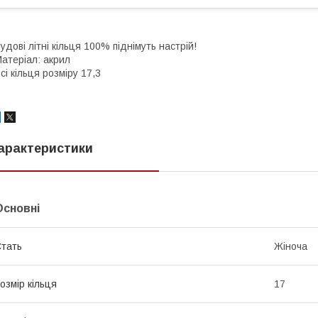
удові літні кільця 100% піднімуть настрій!
атеріал: акрил
сі кільця розміру 17,3
арактеристики
Основні
тать
Жіноча
озмір кільця
17