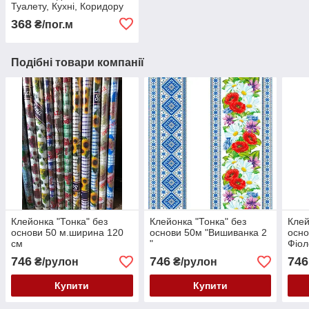
Туалету, Кухні, Коридору
Доріжка ширина 130 см
368
₴/пог.м
Подібні товари компанії
Клейонка "Тонка" без
Клейонка "Тонка" без
Клей
основи 50 м.ширина 120
основи 50м "Вишиванка 2
осно
см
"
Фіол
см
746
746
746
₴/рулон
₴/рулон
Купити
Купити