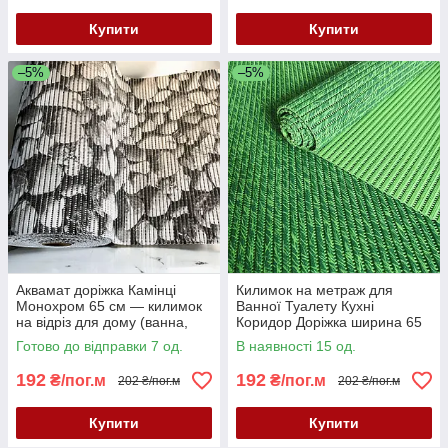
Купити
Купити
–5%
–5%
Аквамат доріжка Камінці
Килимок на метраж для
Монохром 65 см — килимок
Ванної Туалету Кухні
на відріз для дому (ванна,
Коридор Доріжка ширина 65
кухня, коридор)
см Аквамат
Готово до відправки 7 од.
В наявності 15 од.
192
192
₴/пог.м
₴/пог.м
202 ₴/пог.м
202 ₴/пог.м
Купити
Купити