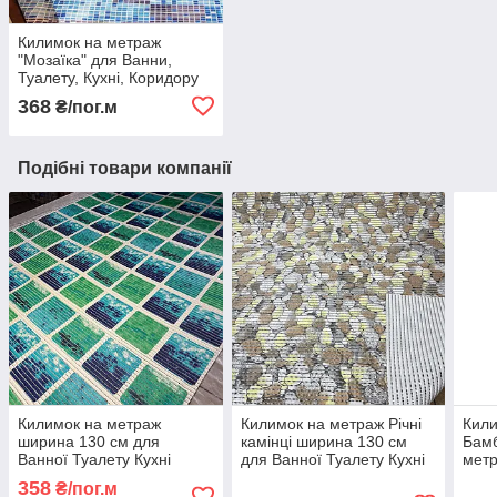
Килимок на метраж
"Мозаїка" для Ванни,
Туалету, Кухні, Коридору
Доріжка ширина 130 см
368
₴/пог.м
Подібні товари компанії
Килимок на метраж
Килимок на метраж Річні
Кили
ширина 130 см для
камінці ширина 130 см
Бамб
Ванної Туалету Кухні
для Ванної Туалету Кухні
метр
Коридору Доріжка Аквамат
Коридору Доріжка Аквамат
Туал
358
₴/пог.м
Дорі