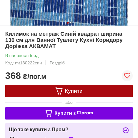
Килимок на метраж Синій квадрат ширина
130 см для Ванної Туалету Кухні Коридору
Доріжка АКВАМАТ
В наявності 5 од.
Код: mt130222син
Роздріб
368
₴/пог.м
Купити
або
Купити з
Що таке купити з Пром?