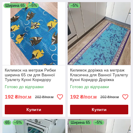
Ширина 65
–5%
–5%
Килимок на метраж Рибки
Килимок доріжка на метраж
ширина 65 см для Ванної
Класична для Ванної Туалету
Туалету Кухні Коридору
Кухні Коридор Доріжка
Доріжка Аквамат
ширина 65 см Аквамат
Готово до відправки
Готово до відправки
192
192
₴/пог.м
₴/пог.м
202 ₴/пог.м
202 ₴/пог.м
Купити
Купити
65
–5%
Ширина 65
–5%