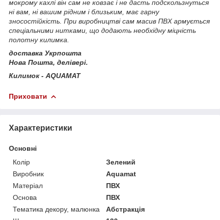
мокрому кахлі він сам не ковзає і не дасть подскользнуться
ні вам, ні вашим рідним і близьким, має гарну
зносостійкість. При виробництві сам масив ПВХ армується
спеціальними нитками, що додають необхідну міцність
полотну килимка.
доставка Укрпошта
Нова Пошта, делівері.
Килимок - AQUAMAT
Приховати
Характеристики
Основні
Колір
Зелений
Виробник
Aquamat
Матеріал
ПВХ
Основа
ПВХ
Тематика декору, малюнка
Абстракція