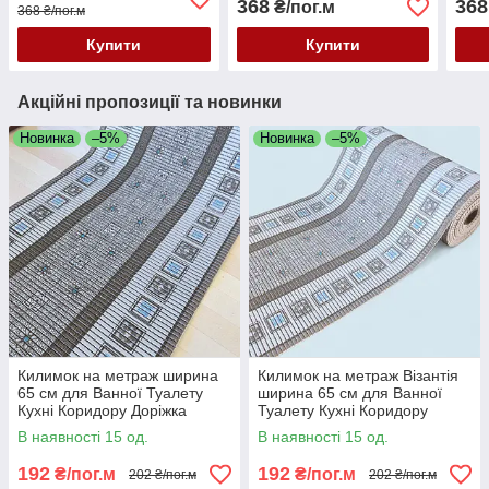
368
368
₴/пог.м
368 ₴/пог.м
Купити
Купити
Акційні пропозиції та новинки
Новинка
–5%
Новинка
–5%
Килимок на метраж ширина
Килимок на метраж Візантія
65 см для Ванної Туалету
ширина 65 см для Ванної
Кухні Коридору Доріжка
Туалету Кухні Коридору
Аквамат
Доріжка Аквамат
В наявності 15 од.
В наявності 15 од.
192
192
₴/пог.м
₴/пог.м
202 ₴/пог.м
202 ₴/пог.м