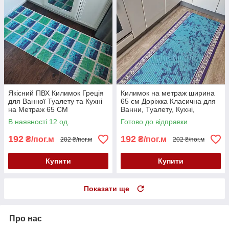
Якісний ПВХ Килимок Греція
Килимок на метраж ширина
для Ванної Туалету та Кухні
65 см Доріжка Класична для
на Метраж 65 СМ
Ванни, Туалету, Кухні,
Коридору Аквамат
В наявності 12 од.
Готово до відправки
192
192
₴/пог.м
₴/пог.м
202 ₴/пог.м
202 ₴/пог.м
Купити
Купити
Показати ще
Про нас