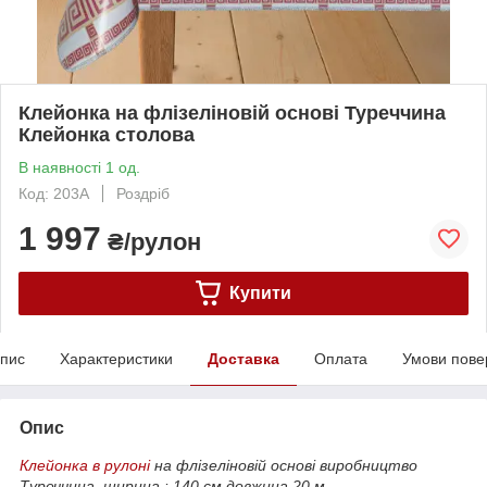
Клейонка на флізеліновій основі Туреччина
Клейонка столова
В наявності 1 од.
Код: 203A
Роздріб
1 997
₴/рулон
Купити
пис
Характеристики
Доставка
Оплата
Умови пове
Опис
Клейонка в рулоні
на флізеліновій основі
виробництво
Туреччина
ширина : 140 см
довжина 20 м