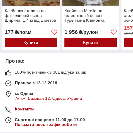
Клейонка столова на
Клейонка Mirella на
Кле
флізеліновій основі.
флізеліновій основі
стол
Ширина: 1,4 м від 1 метра
Туреччина Клейонка
осно
столова Мірелла
1 ме
157
177
1 956
₴/пог.м
₴/рулон
167 ₴
Купити
Купити
Про нас
100% позитивних з 381 відгука за рік
Працює з 13.12.2019
м. Одеса
7й км, Базовая 12, Одеса, Україна
Контакти
Сьогодні працює з 11:00 до 17:00
Показати весь графік роботи