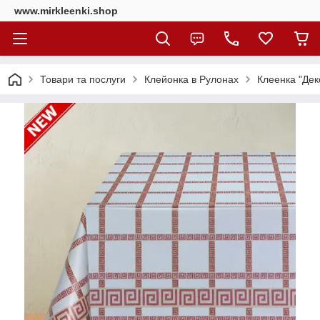
www.mirkleenki.shop
Товари та послуги
Клейонка в Рулонах
Клеенка "Дек