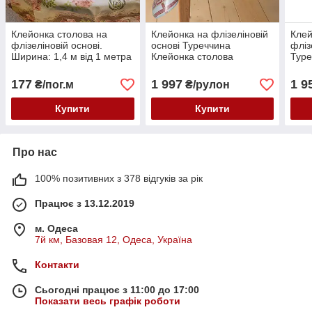
Клейонка столова на
Клейонка на флізеліновій
Клей
флізеліновій основі.
основі Туреччина
фліз
Ширина: 1,4 м від 1 метра
Клейонка столова
Туре
стол
177
1 997
1 9
₴/пог.м
₴/рулон
Купити
Купити
Про нас
100% позитивних з 378 відгуків за рік
Працює з 13.12.2019
м. Одеса
7й км, Базовая 12, Одеса, Україна
Контакти
Сьогодні працює з 11:00 до 17:00
Показати весь графік роботи