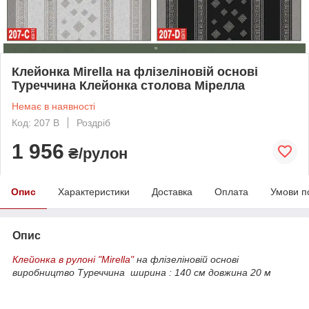
Клейонка Mirella на флізеліновій основі
Туреччина Клейонка столова Мірелла
Немає в наявності
Код: 207 B
Роздріб
1 956
₴/рулон
Опис
Характеристики
Доставка
Оплата
Умови п
Опис
Клейонка в рулоні "Mirella"
на флізеліновій основі
виробництво Туреччина
ширина : 140 см
довжина 20 м