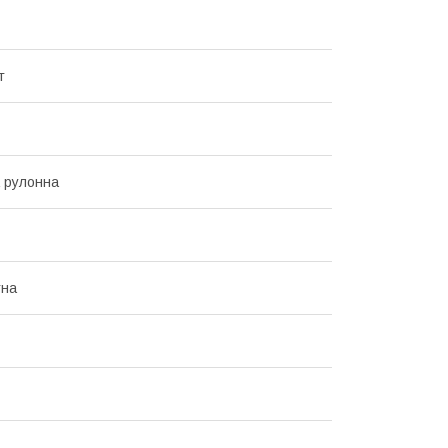
т
 рулонна
тна