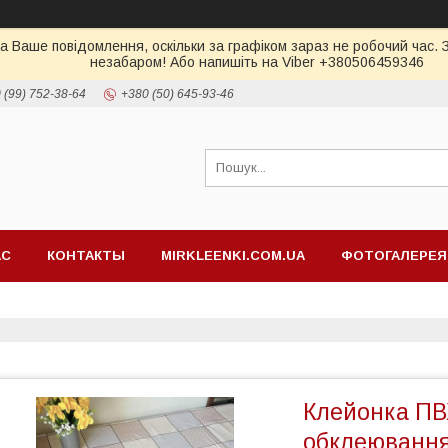
а Ваше повідомлення, оскільки за графіком зараз не робочий час.
незабаром! Або напишіть на Viber +380506459346
 (99) 752-38-64
+380 (50) 645-93-46
АС
КОНТАКТЫ
MIRKLEENKI.COM.UA
ФОТОГАЛЕРЕЯ
Клейонка ПВХ
обклеювання