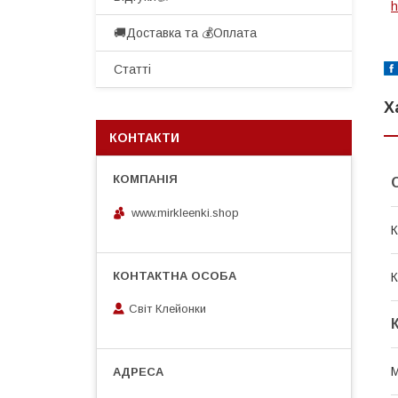
h
🚚Доставка та 💰Оплата
Статті
Х
КОНТАКТИ
www.mirkleenki.shop
К
К
Світ Клейонки
М