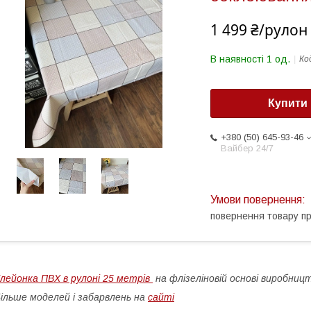
1 499 ₴/рулон
В наявності 1 од.
Ко
Купити
+380 (50) 645-93-46
Вайбер 24/7
повернення товару п
лейонка ПВХ в рулоні
25 метрів
на флізеліновій основі
виробниц
ільше моделей і забарвлень на
сайті