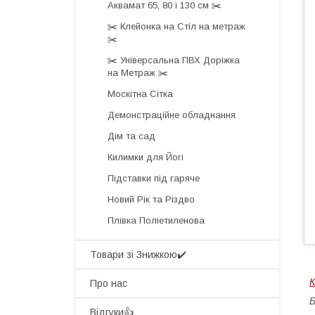
Аквамат 65, 80 і 130 см ✂️
✂️ Клейонка на Стіл на метраж
✂️
✂️ Універсальна ПВХ Доріжка
на Метраж ✂️
Москітна Сітка
Демонстраційне обладнання
Дім та сад
Килимки для Йогі
Підставки під гаряче
Новий Рік та Різдво
Плівка Поліетиленова
Товари зі Знижкою✔️
К
Про нас
Б
Відгуки👍