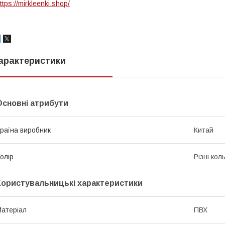
ttps://mirkleenki.shop/
арактеристики
Основні атрибути
раїна виробник
Китай
олір
Різні кол
Користувальницькі характеристики
атеріал
ПВХ