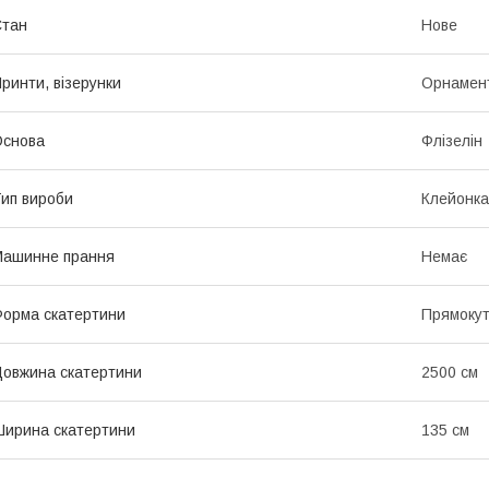
Стан
Нове
ринти, візерунки
Орнамен
Основа
Флізелін
ип вироби
Клейонка
Машинне прання
Немає
орма скатертини
Прямоку
овжина скатертини
2500 см
ирина скатертини
135 см