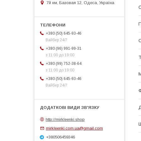
7й км, Базовая 12, Одеса, Україна
П
+380 (50) 645-93-46
Вайбер 24/7
+380 (96) 991-99-31
з 11:00 до 19:00
Т
+380 (99) 752-38-64
з 11:00 до 19:00
+380 (50) 645-93-46
Вайбер 24/7
Ф
Д
http://mirkleenki.shop
Ш
mirkleenki.com.ua@gmail.com
+380506459346