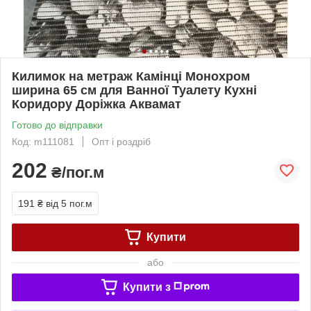
Килимок на метраж Камінці Монохром
ширина 65 см для Ванної Туалету Кухні
Коридору Доріжка Аквамат
Готово до відправки
Код: m111081
Опт і роздріб
202
₴/пог.м
191 ₴
від 5 пог.м
Купити
або
Купити з