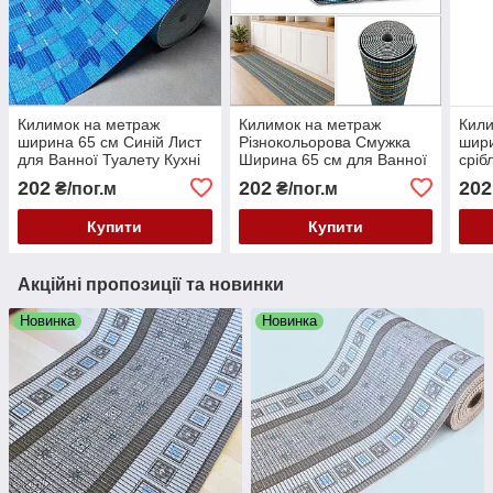
Килимок на метраж
Килимок на метраж
Кили
ширина 65 см Синій Лист
Різнокольорова Смужка
шири
для Ванної Туалету Кухні
Ширина 65 см для Ванної
сріб
Коридору Доріжка Аквамат
Туалету Кухні Коридору
Туал
202
202
202
₴/пог.м
₴/пог.м
Доріжка Аквамат
Дорі
Купити
Купити
Акційні пропозиції та новинки
Новинка
Новинка