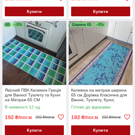
Купити
Купити
65
–5%
Ширина 65
–5%
Якісний ПВХ Килимок Греція
Килимок на метраж ширина
для Ванної Туалету та Кухні
65 см Доріжка Класична для
на Метраж 65 СМ
Ванни, Туалету, Кухні,
Коридору Аквамат
В наявності 12 од.
Готово до відправки
192
192
₴/пог.м
₴/пог.м
202 ₴/пог.м
202 ₴/пог.м
Купити
Купити