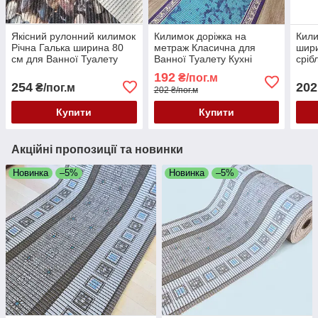
Якісний рулонний килимок
Килимок доріжка на
Кили
Річна Галька ширина 80
метраж Класична для
шири
см для Ванної Туалету
Ванної Туалету Кухні
сріб
Кухні Коридору Доріжка
Коридор Доріжка ширина
Туал
192
₴/пог.м
Аквамат на метраж,
65 см Аквамат
Дорі
254
202
₴/пог.м
202 ₴/пог.м
роздріб
Купити
Купити
Акційні пропозиції та новинки
Новинка
–5%
Новинка
–5%