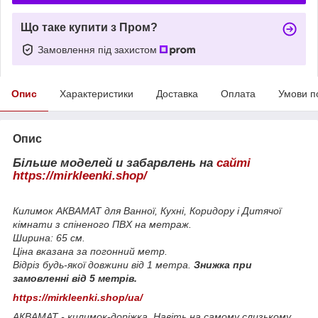
Що таке купити з Пром?
Замовлення під захистом
Опис
Характеристики
Доставка
Оплата
Умови п
Опис
Більше моделей и забарвлень на
сайті
https://mirkleenki.shop/
Килимок АКВАМАТ для Ванної, Кухні, Коридору і Дитячої
кімнати з спіненого ПВХ на метраж.
Ширина: 65 см.
Ціна вказана за погонний метр.
Відріз будь-якої довжини від 1 метра.
Знижка при
замовленні від 5 метрів.
https://mirkleenki.shop/ua/
АКВАМАТ - килимок-доріжка. Навіть на самому слизькому,