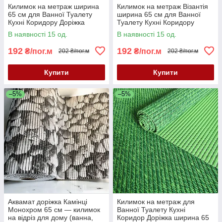
Килимок на метраж ширина
Килимок на метраж Візантія
65 см для Ванної Туалету
ширина 65 см для Ванної
Кухні Коридору Доріжка
Туалету Кухні Коридору
Аквамат
Доріжка Аквамат
В наявності 15 од.
В наявності 15 од.
192
192
₴/пог.м
₴/пог.м
202 ₴/пог.м
202 ₴/пог.м
Купити
Купити
–5%
–5%
Аквамат доріжка Камінці
Килимок на метраж для
Монохром 65 см — килимок
Ванної Туалету Кухні
на відріз для дому (ванна,
Коридор Доріжка ширина 65