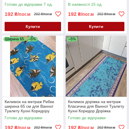
кухня, коридор)
см Аквамат
Готово до відправки 7 од.
В наявності 15 од.
192
192
₴/пог.м
₴/пог.м
202 ₴/пог.м
202 ₴/пог.м
Купити
Купити
Ширина 65
–5%
–5%
Килимок на метраж Рибки
Килимок доріжка на метраж
ширина 65 см для Ванної
Класична для Ванної Туалету
Туалету Кухні Коридору
Кухні Коридор Доріжка
Доріжка Аквамат
ширина 65 см Аквамат
Готово до відправки
Готово до відправки
192
192
₴/пог.м
₴/пог.м
202 ₴/пог.м
202 ₴/пог.м