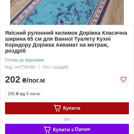
Якісний рулонний килимок Доріжка Класична
ширина 65 см для Ванної Туалету Кухні
Коридору Доріжка Аквамат на метраж,
роздріб
Готово до відправки
Код: mt7755r65
Опт і роздріб
202
₴/пог.м
191 ₴
від 5 пог.м
Купити
або
Купити з