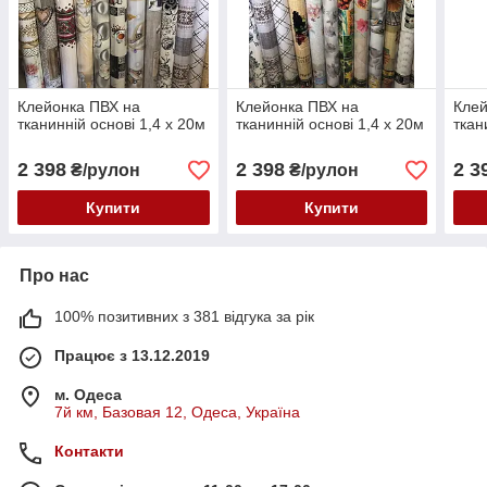
Клейонка ПВХ на
Клейонка ПВХ на
Клей
тканинній основі 1,4 х 20м
тканинній основі 1,4 х 20м
ткан
2 398
2 398
2 3
₴/рулон
₴/рулон
Купити
Купити
Про нас
100% позитивних з 381 відгука за рік
Працює з 13.12.2019
м. Одеса
7й км, Базовая 12, Одеса, Україна
Контакти