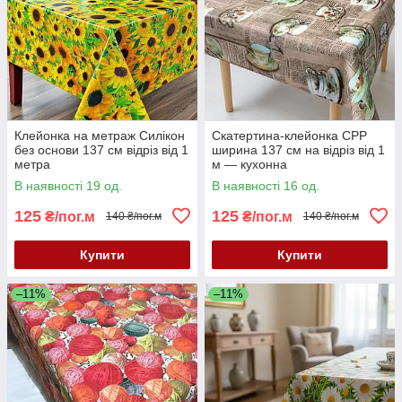
Клейонка на метраж Силікон
Скатертина-клейонка CPP
без основи 137 см відріз від 1
ширина 137 см на відріз від 1
метра
м — кухонна
В наявності 19 од.
В наявності 16 од.
125
125
₴/пог.м
₴/пог.м
140 ₴/пог.м
140 ₴/пог.м
Купити
Купити
–11%
–11%