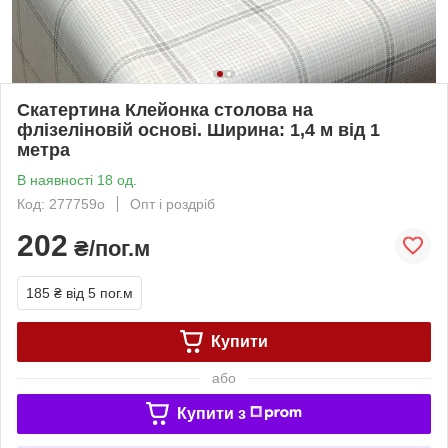
Скатертина Клейонка столова на
флізеліновій основі. Ширина: 1,4 м від 1
метра
В наявності 18 од.
Код: 277759о
Опт і роздріб
202
₴/пог.м
185 ₴
від 5 пог.м
Купити
або
Купити з