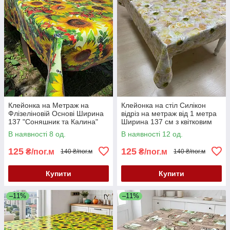
Клейонка на Метраж на
Клейонка на стіл Силікон
Флізеліновій Основі Ширина
відріз на метраж від 1 метра
137 "Соняшник та Калина"
Ширина 137 см з квітковим
принтом
В наявності 8 од.
В наявності 12 од.
125
125
₴/пог.м
₴/пог.м
140 ₴/пог.м
140 ₴/пог.м
Купити
Купити
–11%
–11%