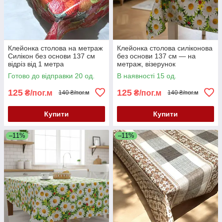
Клейонка столова на метраж
Клейонка столова силіконова
Силікон без основи 137 см
без основи 137 см — на
відріз від 1 метра
метраж, візерунок
«Ромашки»
Готово до відправки 20 од.
В наявності 15 од.
125
125
₴/пог.м
₴/пог.м
140 ₴/пог.м
140 ₴/пог.м
Купити
Купити
–11%
–11%