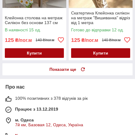
Скатертина Клейонка силікон
Клейонка столова на метраж
на метраж "Вишиванка" відріз
Силікон без основи 137 см
від 1 метра
В наявності 15 од.
Готово до відправки 12 од.
125
125
₴/пог.м
₴/пог.м
140 ₴/пог.м
140 ₴/пог.м
Купити
Купити
Показати ще
Про нас
100% позитивних з 378 відгуків за рік
Працює з 13.12.2019
м. Одеса
7й км, Базовая 12, Одеса, Україна