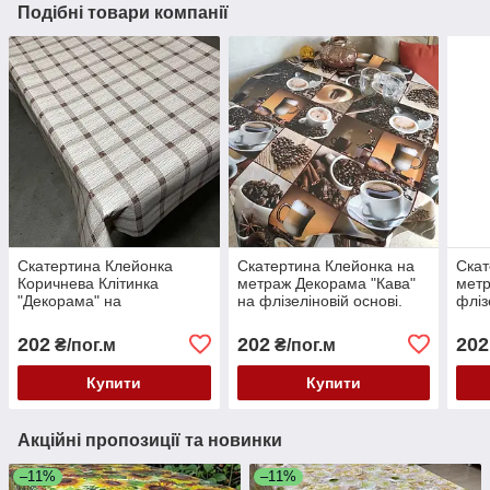
Подібні товари компанії
Скатертина Клейонка
Скатертина Клейонка на
Скат
Коричнева Клітинка
метраж Декорама "Кава"
метр
"Декорама" на
на флізеліновій основі.
фліз
флізеліновій основі.
Ширина: 1,4 м від 1 метра
Шири
Ширина: 1,4 м
202
202
202
₴/пог.м
₴/пог.м
Купити
Купити
Акційні пропозиції та новинки
–11%
–11%