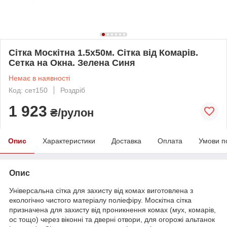
Сітка Москітна 1.5х50м. Сітка від Комарів.
Сетка на Окна. Зелена Синя
Немає в наявності
Код: сет150
Роздріб
1 923
₴/рулон
Опис
Характеристики
Доставка
Оплата
Умови п
Опис
Універсальна сітка для захисту від комах виготовлена з
екологічно чистого матеріалу поліефіру. Москітна сітка
призначена для захисту від проникнення комах (мух, комарів,
ос тощо) через віконні та дверні отвори, для огорожі альтанок