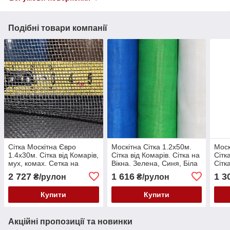
Подібні товари компанії
Сітка Москітна Євро
Москітна Сітка 1.2х50м.
Моск
1.4х30м. Сітка від Комарів,
Сітка від Комарів. Сітка на
Сітк
мух, комах. Сетка на
Вікна. Зелена, Синя, Біла
Сітк
Окна. Сіра
коль
2 727
1 616
1 3
₴/рулон
₴/рулон
Купити
Купити
Акційні пропозиції та новинки