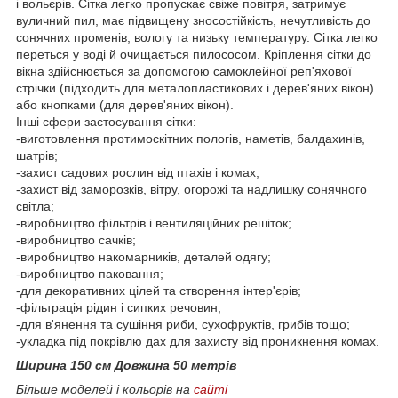
і вольєрів. Сітка легко пропускає свіже повітря, затримує
вуличний пил, має підвищену зносостійкість, нечутливість до
сонячних променів, вологу та низьку температуру. Сітка легко
переться у воді й очищається пилососом. Кріплення сітки до
вікна здійснюється за допомогою самоклейної реп'яхової
стрічки (підходить для металопластикових і дерев'яних вікон)
або кнопками (для дерев'яних вікон).
Інші сфери застосування сітки:
-виготовлення протимоскітних пологів, наметів, балдахинів,
шатрів;
-захист садових рослин від птахів і комах;
-захист від заморозків, вітру, огорожі та надлишку сонячного
світла;
-виробництво фільтрів і вентиляційних решіток;
-виробництво сачків;
-виробництво накомарників, деталей одягу;
-виробництво паковання;
-для декоративних цілей та створення інтер'єрів;
-фільтрація рідин і сипких речовин;
-для в'янення та сушіння риби, сухофруктів, грибів тощо;
-укладка під покрівлю дах для захисту від проникнення комах.
Ширина 150 см
Довжина 50 метрів
Більше моделей і кольорів на
сайті