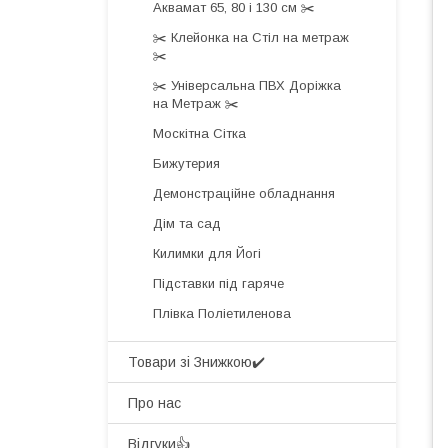
Аквамат 65, 80 і 130 см ✂️
✂️ Клейонка на Стіл на метраж
✂️
✂️ Універсальна ПВХ Доріжка
на Метраж ✂️
Москітна Сітка
Бижутерия
Демонстраційне обладнання
Дім та сад
Килимки для Йогі
Підставки під гаряче
Плівка Поліетиленова
Товари зі Знижкою✔️
Про нас
Відгуки👍