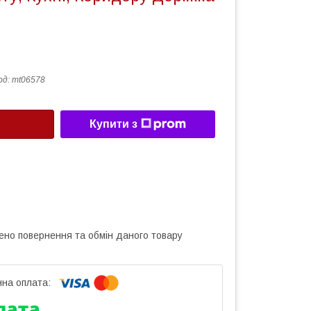
од:
mt06578
Купити з
ено повернення та обмін даного товару