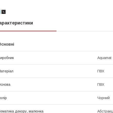
арактеристики
Основні
иробник
Aquamat
атеріал
ПВХ
Основа
ПВХ
олір
Чорний
ематика декору, малюнка
Абстракц