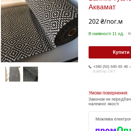
Аквамат
202 ₴/пог.м
В наявності 11 од.
К
Купити
+380 (50) 645-93-46
Вайбер 24/7
Законом не передбач
належної якості