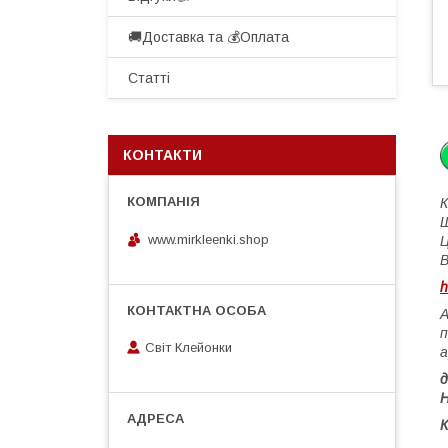
🚚Доставка та 💰Оплата
Статті
КОНТАКТИ
К
Ш
www.mirkleenki.shop
Ц
В
h
А
п
Світ Клейонки
а
Н