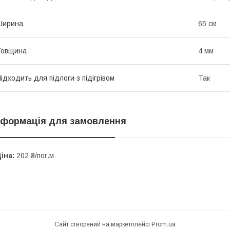
Ширина
65 см
Товщина
4 мм
ідходить для підлоги з підігрівом
Так
нформація для замовлення
іна:
202 ₴/пог.м
Сайт створений на маркетплейсі
Prom.ua