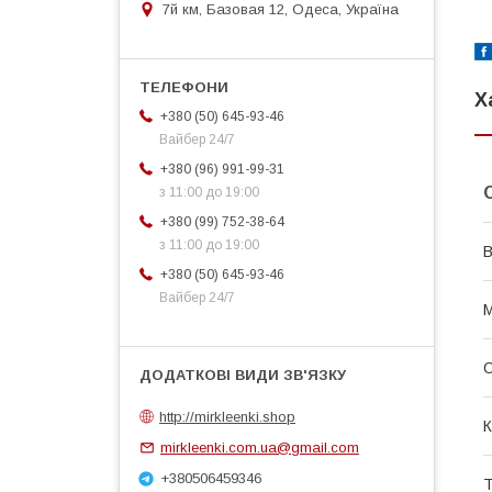
7й км, Базовая 12, Одеса, Україна
Х
+380 (50) 645-93-46
Вайбер 24/7
+380 (96) 991-99-31
з 11:00 до 19:00
+380 (99) 752-38-64
з 11:00 до 19:00
В
+380 (50) 645-93-46
Вайбер 24/7
М
http://mirkleenki.shop
К
mirkleenki.com.ua@gmail.com
+380506459346
Т