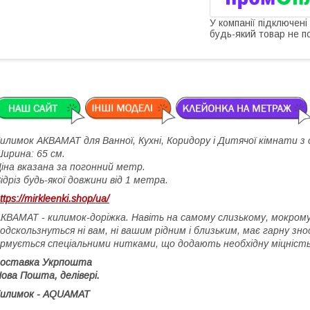
У компанії підключені
будь-який товар не п
илимок АКВАМАТ для Ванної, Кухні, Коридору і Дитячої кімнати з
ирина: 65 см.
іна вказана за погонний метр.
ідріз будь-якої довжини від 1 метра.
ttps://mirkleenki.shop/ua/
КВАМАТ - килимок-доріжка. Навіть на самому слизькому, мокрому к
одскользнуться ні вам, ні вашим рідним і близьким, має гарну зн
рмується спеціальними нитками, що додають необхідну міцніст
доставка Укрпошта
ова Пошта, делівері.
Килимок - AQUAMAT