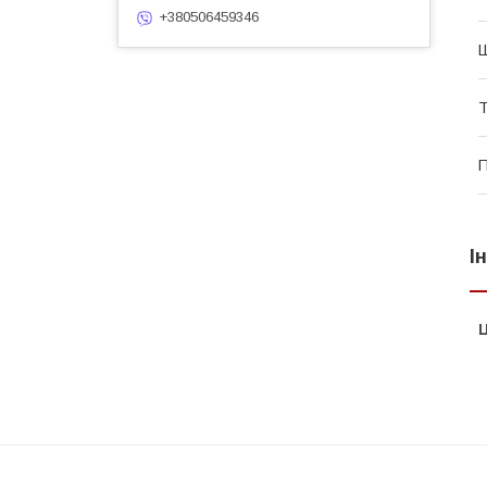
+380506459346
П
І
Ц