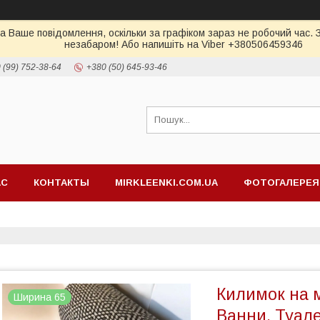
а Ваше повідомлення, оскільки за графіком зараз не робочий час.
незабаром! Або напишіть на Viber +380506459346
 (99) 752-38-64
+380 (50) 645-93-46
АС
КОНТАКТЫ
MIRKLEENKI.COM.UA
ФОТОГАЛЕРЕЯ
Килимок на 
Ширина 65
Ванни, Туале