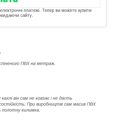
 електронні платежі. Тепер ви можете купити
окидаючи сайту.
 спіненого ПВХ на метраж.
ахлі він сам не ковзає і не дасть
осостійкість. При виробництві сам масив ПВХ
ь полотну килимка.