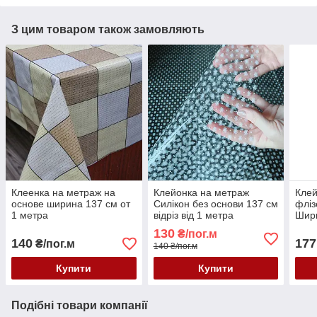
З цим товаром також замовляють
Клеенка на метраж на
Клейонка на метраж
Клей
основе ширина 137 см от
Силікон без основи 137 см
фліз
1 метра
відріз від 1 метра
Шири
130
₴/пог.м
140
177
₴/пог.м
140 ₴/пог.м
Купити
Купити
Подібні товари компанії