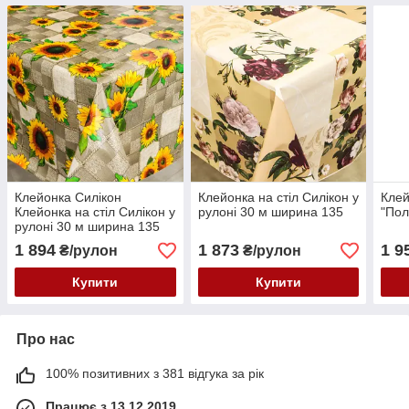
Клейонка Силікон
Клейонка на стіл Силікон у
Клей
Клейонка на стіл Силікон у
рулоні 30 м ширина 135
"Пол
рулоні 30 м ширина 135
1 894
1 873
1 9
₴/рулон
₴/рулон
Купити
Купити
Про нас
100% позитивних з 381 відгука за рік
Працює з 13.12.2019