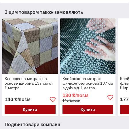
З цим товаром також замовляють
Клеенка на метраж на
Клейонка на метраж
Клей
основе ширина 137 см от
Силікон без основи 137 см
фліз
1 метра
відріз від 1 метра
Шири
130
₴/пог.м
140
177
₴/пог.м
140 ₴/пог.м
Купити
Купити
Подібні товари компанії