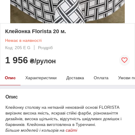
Клейонка Florista 20 м.
Немає в наявності
Код: 205 E G
Роздріб
1 956
₴/рулон
Опис
Характеристики
Доставка
Оплата
Умови п
Опис
Клейонку столову на нетканій нековзній основі FLORISTA
вирізняє висока якість, яскраві стійкі фарби, різноманіття
дизайнів, висока щільність, відсутність шкідливих домішок і
барвників. Клейонка виготовлена в Туреччині.
Більше моделей і кольорів на
сайті