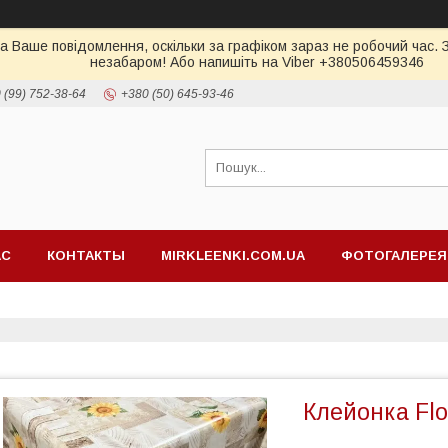
а Ваше повідомлення, оскільки за графіком зараз не робочий час.
незабаром! Або напишіть на Viber +380506459346
 (99) 752-38-64
+380 (50) 645-93-46
АС
КОНТАКТЫ
MIRKLEENKI.COM.UA
ФОТОГАЛЕРЕЯ
Клейонка Flo