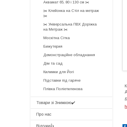
Аквамат 65, 80 і 130 см ✂️
✂️ Клейонка на Стіл на метраж
✂️
✂️ Універсальна ПВХ Доріжка
на Метраж ✂️
Москітна Сітка
Бижутерия
Демонстраційне обладнання
Дім та сад
Килимки для Йогі
Підставки під гаряче
К
Плівка Поліетиленова
д
Б
Товари зі Знижкою✔️
h
Про нас
Відгуки👍