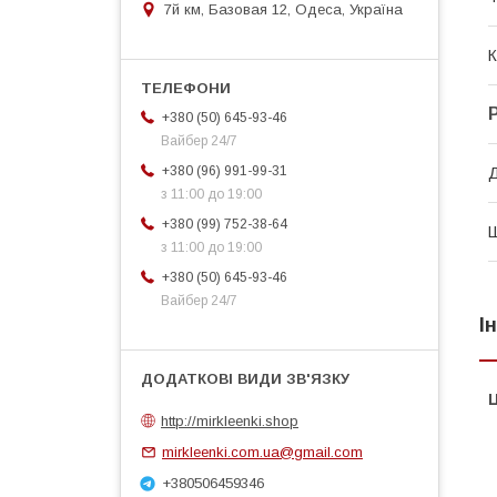
7й км, Базовая 12, Одеса, Україна
К
+380 (50) 645-93-46
Вайбер 24/7
+380 (96) 991-99-31
Д
з 11:00 до 19:00
+380 (99) 752-38-64
Ш
з 11:00 до 19:00
+380 (50) 645-93-46
Вайбер 24/7
І
Ц
http://mirkleenki.shop
mirkleenki.com.ua@gmail.com
+380506459346