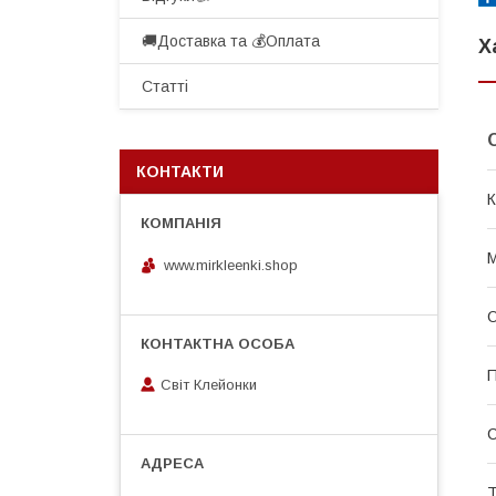
🚚Доставка та 💰Оплата
Х
Статті
КОНТАКТИ
К
М
www.mirkleenki.shop
П
Світ Клейонки
Т