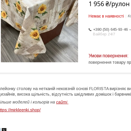
1 956 ₴/рулон
Немає в наявності
К
+380 (50) 645-93-46
Вайбер 24/7
повернення товару п
лейонку столову на нетканій нековзній основі FLORISTA вирізняє вис
изайнів, висока щільність, відсутність шкідливих домішок і барвник
ільше моделей і кольорів на
сайті
ttps://mirkleenki.shop/