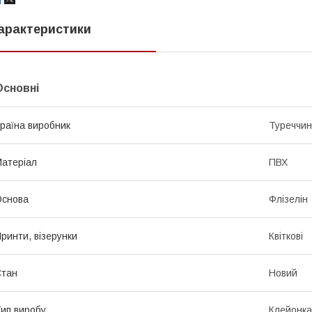
арактеристики
Основні
раїна виробник
Туреччи
атеріал
ПВХ
Основа
Флізелін
ринти, візерунки
Квіткові
Стан
Новий
ип виробу
Клейонка