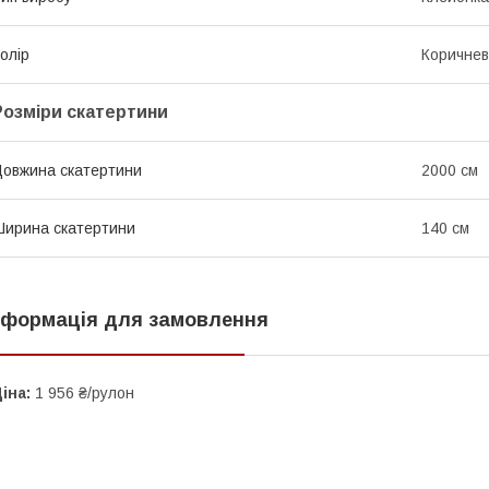
олір
Коричне
Розміри скатертини
овжина скатертини
2000 см
ирина скатертини
140 см
нформація для замовлення
іна:
1 956 ₴/рулон