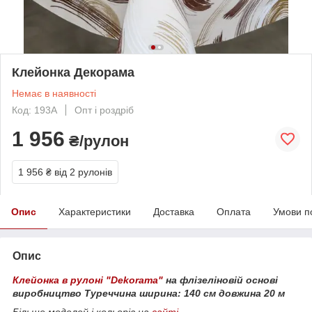
Клейонка Декорама
Немає в наявності
Код: 193А
Опт і роздріб
1 956
₴/рулон
1 956 ₴
від 2 рулонів
Опис
Характеристики
Доставка
Оплата
Умови п
Опис
Клейонка в рулоні "Dekorama"
на флізеліновій основі
виробництво Туреччина
ширина: 140 см
довжина 20 м
Більше моделей і кольорів на
сайті