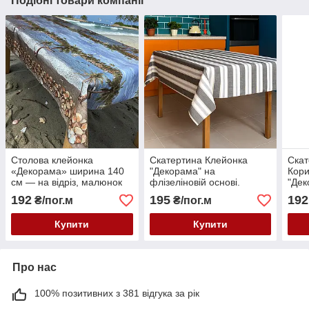
Подібні товари компанії
Столова клейонка
Скатертина Клейонка
Скат
«Декорама» ширина 140
"Декорама" на
Кори
см — на відріз, малюнок
флізеліновій основі.
"Дек
море й мушлі
Ширина: 1,4 м
фліз
192
195
192
₴/пог.м
₴/пог.м
Шири
Купити
Купити
Про нас
100% позитивних з 381 відгука за рік