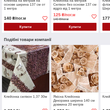
Клеенка на метраж на
Клейонка на метраж
Клей
основе ширина 137 см от
Силікон без основи 137 см
фліз
1 метра
відріз від 1 метра
Шири
125
₴/пог.м
140
177
₴/пог.м
140 ₴/пог.м
Купити
Купити
Подібні товари компанії
Клейонка силікон 1,37 30м
Якісна Клейонка
Кле
Декорама ширина 140 см
довжина 20 метрів