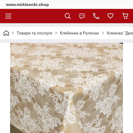
www.mirkleenki.shop
Товари та послуги
Клейонка в Рулонах
Клеенка "Дек