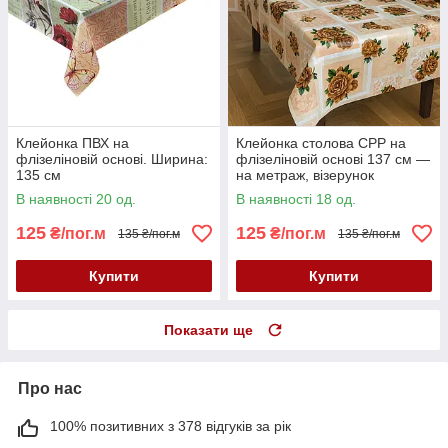
Клейонка ПВХ на
Клейонка столова CPP на
флізеліновій основі. Ширина:
флізеліновій основі 137 см —
135 см
на метраж, візерунок
«Троянди»
В наявності 20 од.
В наявності 18 од.
125
125
₴/пог.м
₴/пог.м
135 ₴/пог.м
135 ₴/пог.м
Купити
Купити
Показати ще
Про нас
100% позитивних з 378 відгуків за рік