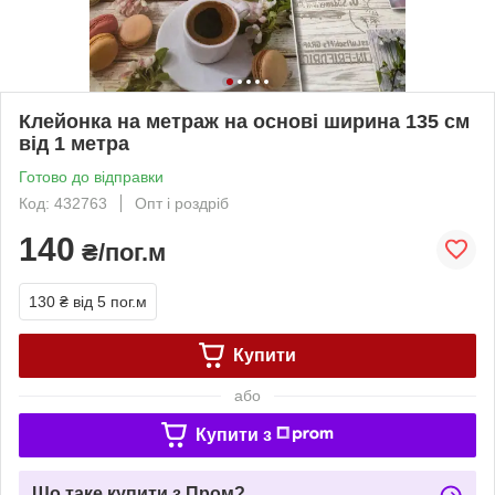
Клейонка на метраж на основі ширина 135 см
від 1 метра
Готово до відправки
Код: 432763
Опт і роздріб
140
₴/пог.м
130 ₴
від 5 пог.м
Купити
або
Купити з
Що таке купити з Пром?