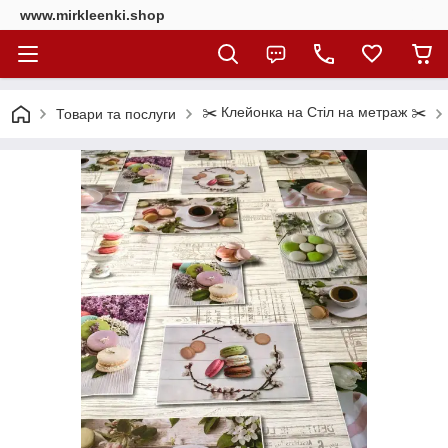
www.mirkleenki.shop
✂️ Клейонка на Стіл на метраж ✂️
Товари та послуги