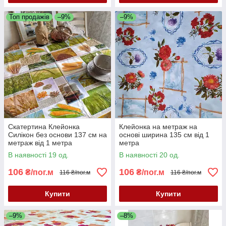
Топ продажів
–9%
–9%
Скатертина Клейонка
Клейонка на метраж на
Силікон без основи 137 см на
основі ширина 135 см від 1
метраж від 1 метра
метра
В наявності 19 од.
В наявності 20 од.
106
106
₴/пог.м
₴/пог.м
116 ₴/пог.м
116 ₴/пог.м
Купити
Купити
–9%
–8%