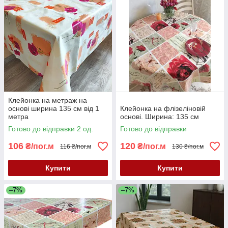
Клейонка на метраж на
основі ширина 135 см від 1
Клейонка на флізеліновій
метра
основі. Ширина: 135 см
Готово до відправки 2 од.
Готово до відправки
106
120
₴/пог.м
₴/пог.м
116 ₴/пог.м
130 ₴/пог.м
Купити
Купити
–7%
–7%