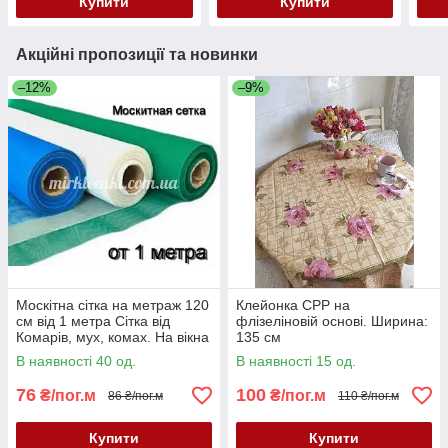
Купити
Купити
Акційні пропозиції та новинки
–12%
–9%
Москітна сітка на метраж 120
Клейонка CPP на
см від 1 метра Сітка від
флізеліновій основі. Ширина:
Комарів, мух, комах. На вікна
135 см
і двері
В наявності 40 од.
В наявності 15 од.
76
100
₴/пог.м
₴/пог.м
86 ₴/пог.м
110 ₴/пог.м
Купити
Купити