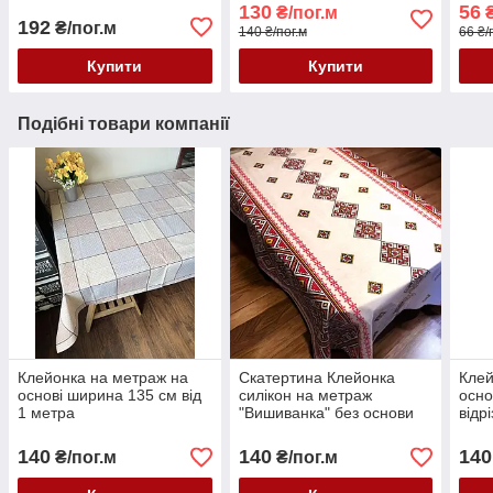
Ширина: 1,4 м від 1 метра
Сітк
130
56
₴/пог.м
₴
кома
192
₴/пог.м
140 ₴/пог.м
66 ₴/
Купити
Купити
Подібні товари компанії
Клейонка на метраж на
Скатертина Клейонка
Клей
основі ширина 135 см від
силікон на метраж
осно
1 метра
"Вишиванка" без основи
відр
ширина 137 см відріз від 1
метра
140
140
140
₴/пог.м
₴/пог.м