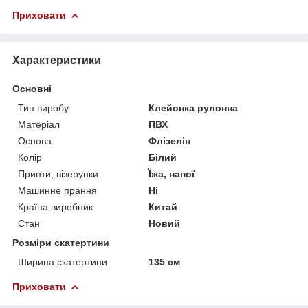
Приховати
Характеристики
Основні
Тип виробу
Клейонка рулонна
Матеріал
ПВХ
Основа
Флізелін
Колір
Білий
Принти, візерунки
Їжа, напої
Машинне прання
Ні
Країна виробник
Китай
Стан
Новий
Розміри скатертини
Ширина скатертини
135 см
Приховати