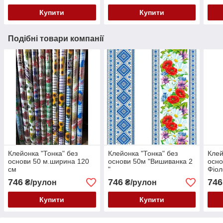
Купити
Купити
Подібні товари компанії
Клейонка "Тонка" без
Клейонка "Тонка" без
Клей
основи 50 м.ширина 120
основи 50м "Вишиванка 2
осно
см
"
Фіол
см
746
746
746
₴/рулон
₴/рулон
Купити
Купити