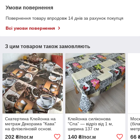
Умови повернення
Повернення товару впродовж 14 днів за рахунок покупця
Всі умови повернення
З цим товаром також замовляють
Скатертина Клейонка на
Клейонка силіконова
Моск
метраж Декорама "Кава"
“Спа” — відріз від 1 м,
(біл
на флізеліновій основі.
ширина 137 см
метр
Ширина: 1,4 м від 1 метра
Сітк
202
140
66
₴/пог.м
₴/пог.м
₴
кома