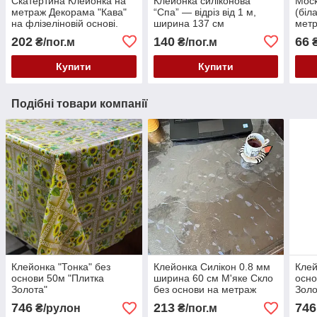
Скатертина Клейонка на
Клейонка силіконова
Моск
метраж Декорама "Кава"
“Спа” — відріз від 1 м,
(біл
на флізеліновій основі.
ширина 137 см
метр
Ширина: 1,4 м від 1 метра
Сітк
202
140
66
₴/пог.м
₴/пог.м
₴
кома
Купити
Купити
Подібні товари компанії
Клейонка "Тонка" без
Клейонка Силікон 0.8 мм
Клей
основи 50м "Плитка
ширина 60 см М'яке Скло
осно
Золота"
без основи на метраж
Золо
746
213
746
₴/рулон
₴/пог.м