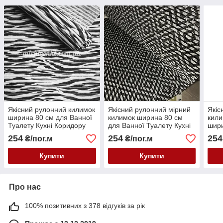
Якісний рулонний килимок
Якісний рулонний мірний
Якіс
ширина 80 см для Ванної
килимок ширина 80 см
кили
Туалету Кухні Коридору
для Ванної Туалету Кухні
шири
Доріжка Аквамат Чорний зі
Коридору Доріжка Аквамат
Туал
254
254
254
₴/пог.м
₴/пог.м
сріблом
Дорі
Купити
Купити
Про нас
100% позитивних з 378 відгуків за рік