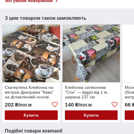
Всі умови повернення
З цим товаром також замовляють
Скатертина Клейонка на
Клейонка силіконова
Моск
метраж Декорама "Кава"
“Спа” — відріз від 1 м,
(біл
на флізеліновій основі.
ширина 137 см
метр
Ширина: 1,4 м від 1 метра
Сітк
202
140
66
₴/пог.м
₴/пог.м
₴
кома
Купити
Купити
Подібні товари компанії