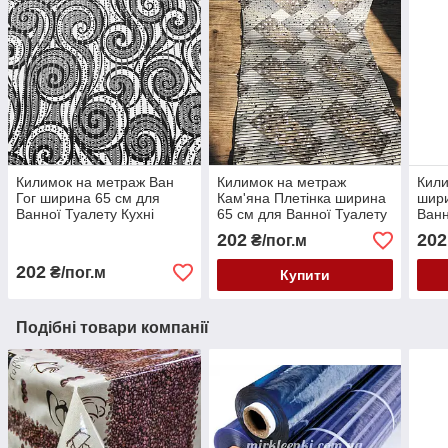
Килимок на метраж Ван
Килимок на метраж
Кили
Гог ширина 65 см для
Кам'яна Плетінка ширина
шири
Ванної Туалету Кухні
65 см для Ванної Туалету
Ванн
Коридору Доріжка Аквамат
Кухні Коридор Доріжка
Кори
202
202
₴/пог.м
Аквамат
202
₴/пог.м
Купити
Подібні товари компанії