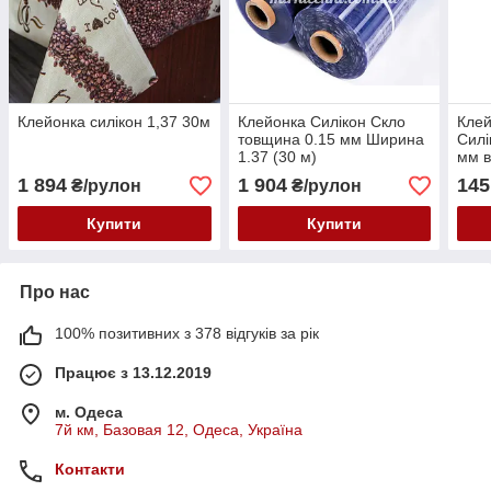
Клейонка силікон 1,37 30м
Клейонка Силікон Скло
Клей
товщина 0.15 мм Ширина
Силі
1.37 (30 м)
мм в
1 894
1 904
145
₴/рулон
₴/рулон
Купити
Купити
Про нас
100% позитивних з 378 відгуків за рік
Працює з 13.12.2019
м. Одеса
7й км, Базовая 12, Одеса, Україна
Контакти