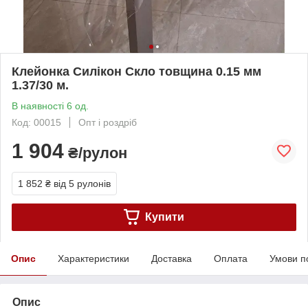
Клейонка Силікон Скло товщина 0.15 мм
1.37/30 м.
В наявності 6 од.
Код: 00015
Опт і роздріб
1 904
₴/рулон
1 852 ₴
від 5 рулонів
Купити
Опис
Характеристики
Доставка
Оплата
Умови п
Опис