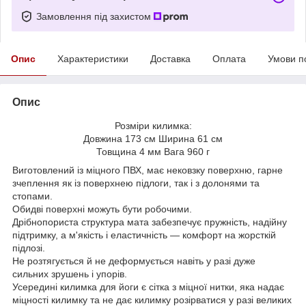
Замовлення під захистом
Опис
Характеристики
Доставка
Оплата
Умови п
Опис
Розміри килимка:
Довжина 173 см Ширина 61 см
Товщина 4 мм Вага 960 г
Виготовлений із міцного ПВХ, має нековзку поверхню, гарне
зчеплення як із поверхнею підлоги, так і з долонями та
стопами.
Обидві поверхні можуть бути робочими.
Дрібнопориста структура мата забезпечує пружність, надійну
підтримку, а м'якість і еластичність — комфорт на жорсткій
підлозі.
Не розтягується й не деформується навіть у разі дуже
сильних зрушень і упорів.
Усередині килимка для йоги є сітка з міцної нитки, яка надає
міцності килимку та не дає килимку розірватися у разі великих