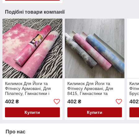
Подібні товари компанії
Килимок Для Йоги та
Килимок Для Йоги та
Кили
Фітнесу Армовані, Для
Фітнесу Армовані, Для
Фітн
Пілатесу, Гімнастики і
8415, Гімнастики та
Брус
Танців. ЙогаМат з
Танців. ЙогаМат із
мал
402
402
402
₴
₴
Малюнком 4 мм
малюнком 4 мм
Купити
Купити
Про нас