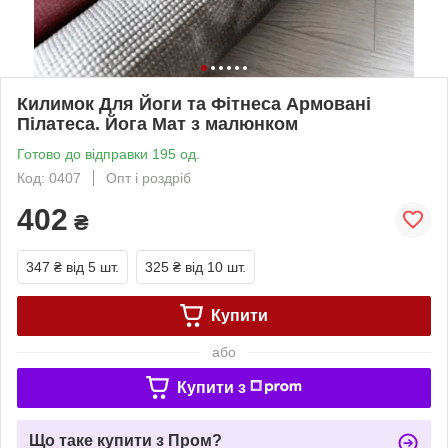
Килимок Для Йоги та Фітнеса Армовані
Пілатеса. Йога Мат з малюнком
Готово до відправки 195 од.
Код: 0407
Опт і роздріб
402
₴
347 ₴
від 5 шт.
325 ₴
від 10 шт.
Купити
або
Купити з
Що таке купити з Пром?