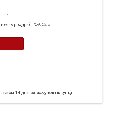
том і в роздріб
Код:
137h
ротягом 14 днів
за рахунок покупця