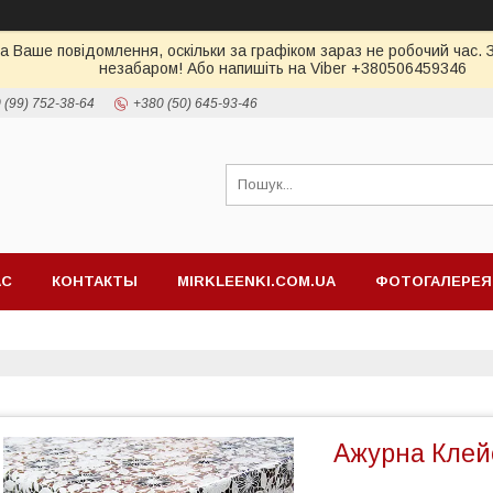
а Ваше повідомлення, оскільки за графіком зараз не робочий час.
незабаром! Або напишіть на Viber +380506459346
 (99) 752-38-64
+380 (50) 645-93-46
АС
КОНТАКТЫ
MIRKLEENKI.COM.UA
ФОТОГАЛЕРЕЯ
Ажурна Клей