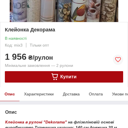
Клейонка Декорама
В наявності
Код: mix3
Тільки опт
1 956
₴/рулон
Мінімальне замовлення — 2 рулони
Купити
Опис
Характеристики
Доставка
Оплата
Умови п
Опис
Клейонка в рулоні "Dekorama"
на флізеліновій основі
виробництво Туреччина
ширина: 140 см
довжина 20 м