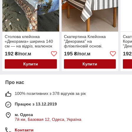
Столова клейонка
Скатертина Клейонка
Скат
«Декорама» ширина 140
"Декорама" на
Кори
см — на відріз, малюнок
флізеліновій основі.
"Дек
море й мушлі
Ширина: 1,4 м
фліз
192
195
192
₴/пог.м
₴/пог.м
Шири
Купити
Купити
Про нас
100% позитивних з 378 відгуків за рік
Працює з 13.12.2019
м. Одеса
7й км, Базовая 12, Одеса, Україна
Контакти