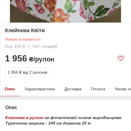
Клейонка Квіти
Немає в наявності
Код: 153 A
Опт і роздріб
1 956
₴/рулон
1 956 ₴
від 2 рулонів
Опис
Характеристики
Доставка
Оплата
Умови п
Опис
Клейонка в рулоні
на флізеліновій основі
виробництво
Туреччина
ширина : 140 см
довжина 20 м