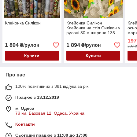
Клейонка Силікон
Клейонка Силікон
Клей
Клейонка на стіл Силікон у
осно
рулоні 30 м ширина 135
марм
лілії
197
1 894
1 894
₴/рулон
₴/рулон
207 ₴
Купити
Купити
Про нас
100% позитивних з 381 відгука за рік
Працює з 13.12.2019
м. Одеса
7й км, Базовая 12, Одеса, Україна
Контакти
Сьогодні працює з 11:00 до 17:00