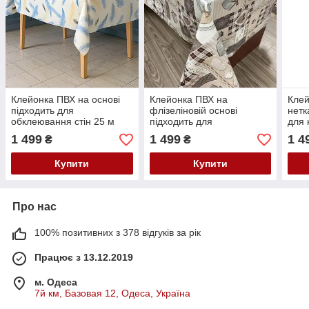
Клейонка ПВХ на основі
Клейонка ПВХ на
Клей
підходить для
флізеліновій основі
нетк
обклеювання стін 25 м
підходить для
для 
обклеювання стін 25 м
1 499
1 499
1 4
₴
₴
Купити
Купити
Про нас
100% позитивних з 378 відгуків за рік
Працює з 13.12.2019
м. Одеса
7й км, Базовая 12, Одеса, Україна