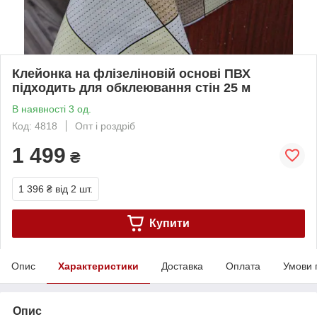
Клейонка на флізеліновій основі ПВХ
підходить для обклеювання стін 25 м
В наявності 3 од.
Код: 4818
Опт і роздріб
1 499
₴
1 396 ₴
від 2 шт.
Купити
Опис
Характеристики
Доставка
Оплата
Умови 
Опис