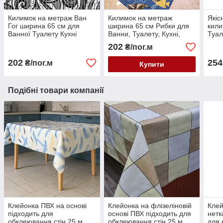
Килимок на метраж Ван
Килимок на метраж
Якіс
Гог ширина 65 см для
ширина 65 см Рибки для
кили
Ванної Туалету Кухні
Ванни, Туалету, Кухні,
Туал
Коридору Доріжка Аквамат
Коридору Доріжка Аквамат
Дорі
202
₴/пог.м
202
254
₴/пог.м
Купити
Подібні товари компанії
Клейонка ПВХ на основі
Клейонка на флізеліновій
Клей
підходить для
основі ПВХ підходить для
нетк
обклеювання стін 25 м
обклеювання стін 25 м
для 